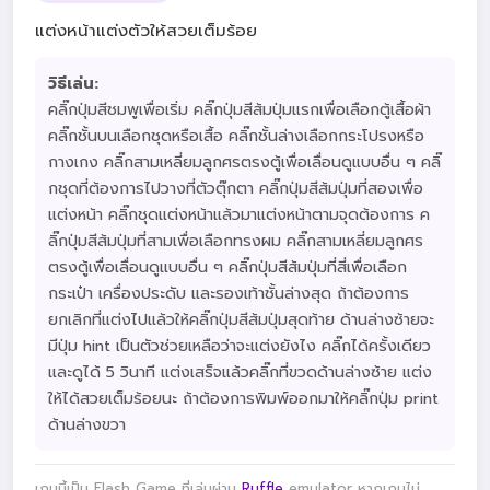
แต่งหน้าแต่งตัวให้สวยเต็มร้อย
วิธีเล่น:
คลิ๊กปุ่มสีชมพูเพื่อเริ่ม คลิ๊กปุ่มสีส้มปุ่มแรกเพื่อเลือกตู้เสื้อผ้า
คลิ๊กชั้นบนเลือกชุดหรือเสื้อ คลิ๊กชั้นล่างเลือกกระโปรงหรือ
กางเกง คลิ๊กสามเหลี่ยมลูกศรตรงตู้เพื่อเลื่อนดูแบบอื่น ๆ คลิ๊
กชุดที่ต้องการไปวางที่ตัวตุ๊กตา คลิ๊กปุ่มสีส้มปุ่มที่สองเพื่อ
แต่งหน้า คลิ๊กชุดแต่งหน้าแล้วมาแต่งหน้าตามจุดต้องการ ค
ลิ๊กปุ่มสีส้มปุ่มที่สามเพื่อเลือกทรงผม คลิ๊กสามเหลี่ยมลูกศร
ตรงตู้เพื่อเลื่อนดูแบบอื่น ๆ คลิ๊กปุ่มสีส้มปุ่มที่สี่เพื่อเลือก
กระเป๋า เครื่องประดับ และรองเท้าชั้นล่างสุด ถ้าต้องการ
ยกเลิกที่แต่งไปแล้วให้คลิ๊กปุ่มสีส้มปุ่มสุดท้าย ด้านล่างซ้ายจะ
มีปุ่ม hint เป็นตัวช่วยเหลือว่าจะแต่งยังไง คลิ๊กได้ครั้งเดียว
และดูได้ 5 วินาที แต่งเสร็จแล้วคลิ๊กที่ขวดด้านล่างซ้าย แต่ง
ให้ได้สวยเต็มร้อยนะ ถ้าต้องการพิมพ์ออกมาให้คลิ๊กปุ่ม print
ด้านล่างขวา
เกมนี้เป็น Flash Game ที่เล่นผ่าน
Ruffle
emulator หากเกมไม่