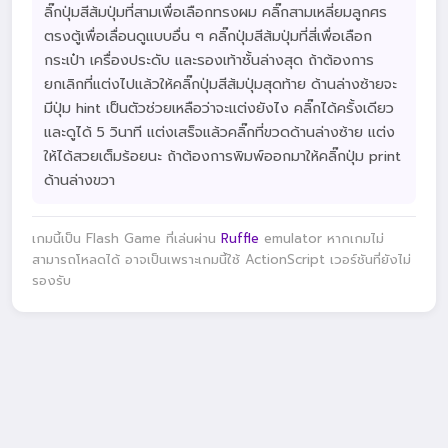
ลิ๊กปุ่มสีส้มปุ่มที่สามเพื่อเลือกทรงผม คลิ๊กสามเหลี่ยมลูกศร
ตรงตู้เพื่อเลื่อนดูแบบอื่น ๆ คลิ๊กปุ่มสีส้มปุ่มที่สี่เพื่อเลือก
กระเป๋า เครื่องประดับ และรองเท้าชั้นล่างสุด ถ้าต้องการ
ยกเลิกที่แต่งไปแล้วให้คลิ๊กปุ่มสีส้มปุ่มสุดท้าย ด้านล่างซ้ายจะ
มีปุ่ม hint เป็นตัวช่วยเหลือว่าจะแต่งยังไง คลิ๊กได้ครั้งเดียว
และดูได้ 5 วินาที แต่งเสร็จแล้วคลิ๊กที่ขวดด้านล่างซ้าย แต่ง
ให้ได้สวยเต็มร้อยนะ ถ้าต้องการพิมพ์ออกมาให้คลิ๊กปุ่ม print
ด้านล่างขวา
เกมนี้เป็น Flash Game ที่เล่นผ่าน
Ruffle
emulator หากเกมไม่
สามารถโหลดได้ อาจเป็นเพราะเกมนี้ใช้ ActionScript เวอร์ชันที่ยังไม่
รองรับ