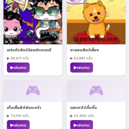
แต่งตัวสัตว์น้อยนักดนตรี
ซาลอนสัตว์เลี้ยง
▶ 68,871 ครั้ง
▶ 63,881 ครั้ง
▶
▶
เล่นเกม
เล่นเกม
🎮
🎮
เก็บเสื้อผ้าใส่ตระกร้า
แฮมทาโร่ดึ๋งดึ๋ง
▶ 70,391 ครั้ง
▶ 62,880 ครั้ง
▶
▶
เล่นเกม
เล่นเกม