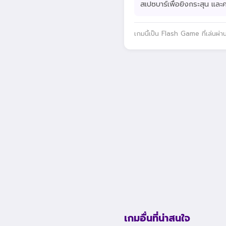
สเปซบาร์เพื่อยิงกระสุน และ
เกมนี้เป็น Flash Game ที่เล่นผ่
เกมอื่นที่น่าสนใจ