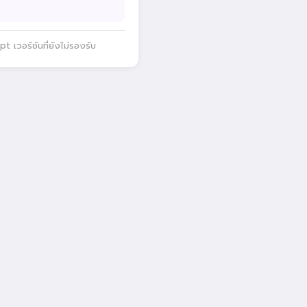
 เวอร์ชันที่ยังไม่รองรับ