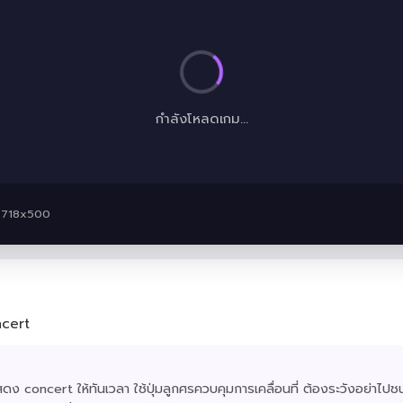
กำลังโหลดเกม...
· 718x500
ncert
 concert ให้ทันเวลา ใช้ปุ่มลูกศรควบคุมการเคลื่อนที่ ต้องระวังอย่าไปชน