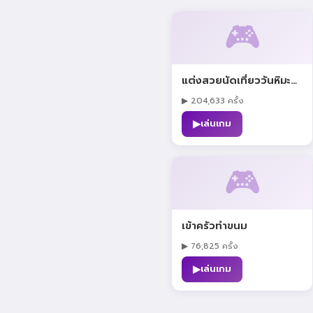
🎮
แต่งสวยนัดเที่ยววันหิมะตก
▶ 204,633 ครั้ง
▶
เล่นเกม
🎮
เข้าครัวทำขนม
▶ 76,825 ครั้ง
▶
เล่นเกม