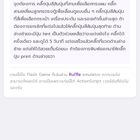
จุดต้องการ คลิ๊กปุ่มสีส้มปุ่มที่สามเพื่อเลือกทรงผม คลิ๊ก
สามเหลี่ยมลูกศรตรงตู้เพื่อเลื่อนดูแบบอื่น ๆ คลิ๊กปุ่มสีส้มปุ่ม
ที่สี่เพื่อเลือกกระเป๋า เครื่องประดับ และรองเท้าชั้นล่างสุด ถ้า
ต้องการยกเลิกที่แต่งไปแล้วให้คลิ๊กปุ่มสีส้มปุ่มสุดท้าย ด้าน
ล่างซ้ายจะมีปุ่ม hint เป็นตัวช่วยเหลือว่าจะแต่งยังไง คลิ๊กได้
ครั้งเดียว และดูได้ 5 วินาที แต่งเสร็จแล้วคลิ๊กที่ขวดด้านล่าง
ซ้าย แต่งให้ได้สวยเต็มร้อยนะ ถ้าต้องการพิมพ์ออกมาให้คลิ๊ก
ปุ่ม print ด้านล่างขวา
เกมนี้เป็น Flash Game ที่เล่นผ่าน
Ruffle
emulator หากเกมไม่
สามารถโหลดได้ อาจเป็นเพราะเกมนี้ใช้ ActionScript เวอร์ชันที่ยังไม่
รองรับ