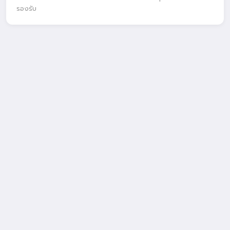
รองรับ