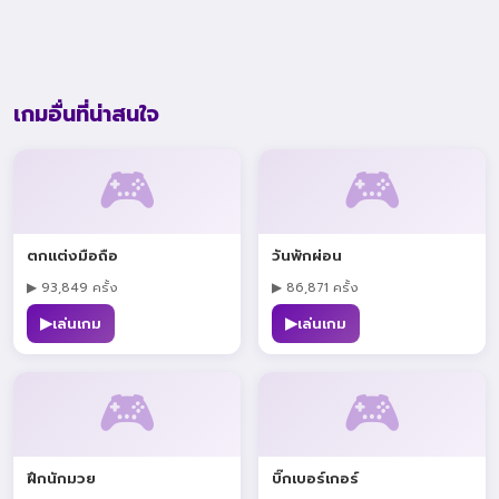
เกมอื่นที่น่าสนใจ
🎮
🎮
ตกแต่งมือถือ
วันพักผ่อน
▶ 93,849 ครั้ง
▶ 86,871 ครั้ง
▶
▶
เล่นเกม
เล่นเกม
🎮
🎮
ฝึกนักมวย
บิ๊กเบอร์เกอร์