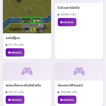
ไดโนเสาร์นักวิ่ง
▶ 50,180 ครั้ง
▶
เล่นเกม
รถไฟปู๊นๆ
▶ 67,710 ครั้ง
▶
เล่นเกม
🎮
🎮
สปองบ็อบระเบิดฮัลโลวีน
น้องหมาดีไซเนอร์
▶ 92,217 ครั้ง
▶ 156,881 ครั้ง
▶
▶
เล่นเกม
เล่นเกม