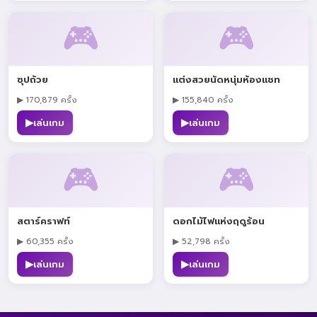
🎮
🎮
ซุปถ้วย
แต่งสวยนัดหนุ่มห้องแชท
▶ 170,879 ครั้ง
▶ 155,840 ครั้ง
▶
▶
เล่นเกม
เล่นเกม
🎮
🎮
สตาร์คราฟท์
ดอกไม้ไฟแห่งฤดูร้อน
▶ 60,355 ครั้ง
▶ 52,798 ครั้ง
▶
▶
เล่นเกม
เล่นเกม