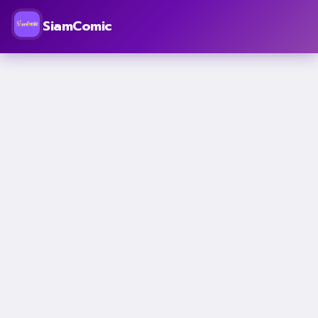
SiamComic