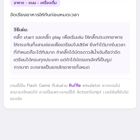
อาหาร - ขนม - เครื่องดื่ม
จัดเรียงอาหารให้ทันก่อนหมดเวลา
วิธีเล่น:
คลิ๊ก start และคลิ๊ก play เพื่อเริ่มเล่น ให้คลิ๊กประเภทอาหาร
ให้ตรงกันทั้งสามช่องเพื่อเตรียมไปเสิร์ฟ ยิ่งทำได้มากในเวลา
ที่กำหนดก็จะได้ทิปมาก ถ้าคลิ๊กได้บัตรดาวสีน้ำเงินถือว่าจัด
เตรียมได้ครบทุกประเภท แต่ถ้าได้บัตรยกเลิกที่เป็นรูป
กากบาท จะกลายเป็นยกเลิกอาหารทั้งหมด
เกมนี้เป็น Flash Game ที่เล่นผ่าน
Ruffle
emulator หากเกมไม่
สามารถโหลดได้ อาจเป็นเพราะเกมนี้ใช้ ActionScript เวอร์ชันที่ยังไม่
รองรับ