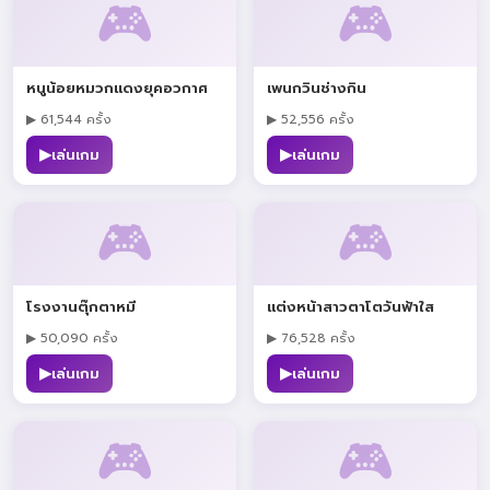
🎮
🎮
หนูน้อยหมวกแดงยุคอวกาศ
เพนกวินช่างกิน
▶ 61,544 ครั้ง
▶ 52,556 ครั้ง
▶
▶
เล่นเกม
เล่นเกม
🎮
🎮
โรงงานตุ๊กตาหมี
แต่งหน้าสาวตาโตวันฟ้าใส
▶ 50,090 ครั้ง
▶ 76,528 ครั้ง
▶
▶
เล่นเกม
เล่นเกม
🎮
🎮