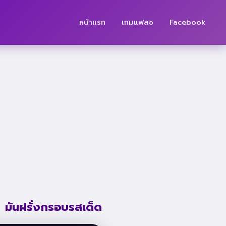
หน้าแรก
เกมแฟลช
Facebook
มันฝรั่งกรอบรสเด็ด