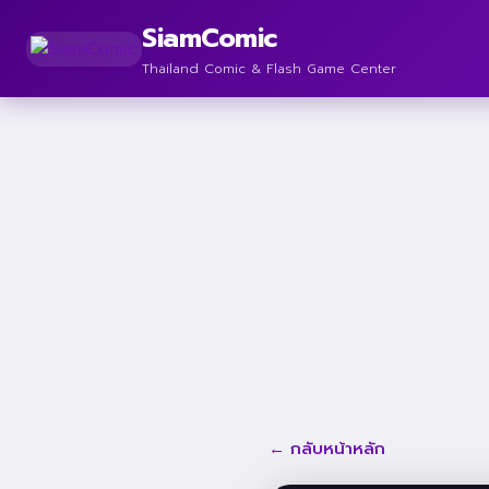
SiamComic
Thailand Comic & Flash Game Center
← กลับหน้าหลัก