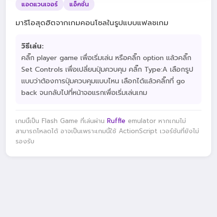
แอดแวนเจอร์
แอ็คชั่น
มาริโอสุดฮิตจากเกมคอนโซลในรูปแบบแฟลชเกม
วิธีเล่น:
คลิ๊ก player game เพื่อเริ่มเล่น หรือคลิ๊ก option แล้วคลิ๊ก
Set Controls เพื่อเปลี่ยนปุ่มควบคุม คลิ๊ก Type:A เลือกรูป
แบบว่าต้องการปุ่มควบคุมแบบไหน เลือกได้แล้วคลิ๊กที่ go
back จนกลับไปที่หน้าจอแรกเพื่อเริ่มเล่นเกม
เกมนี้เป็น Flash Game ที่เล่นผ่าน
Ruffle
emulator หากเกมไม่
สามารถโหลดได้ อาจเป็นเพราะเกมนี้ใช้ ActionScript เวอร์ชันที่ยังไม่
รองรับ