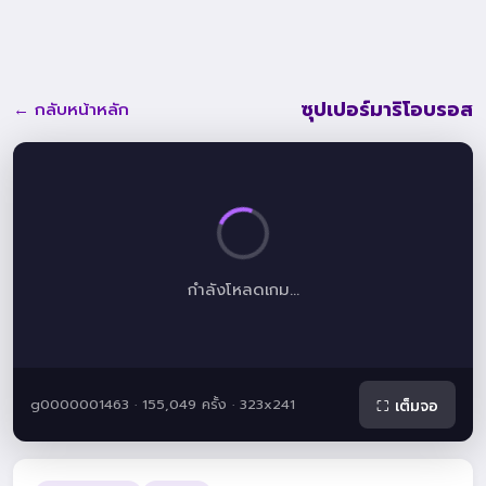
ซุปเปอร์มาริโอบรอส
← กลับหน้าหลัก
กำลังโหลดเกม...
g0000001463 · 155,049 ครั้ง · 323x241
⛶ เต็มจอ