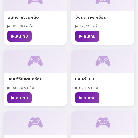
พนักงานโรงหนัง
จับผิดภาพเหมือน
▶ 90,690 ครั้ง
▶ 72,783 ครั้ง
▶
▶
เล่นเกม
เล่นเกม
🎮
🎮
แซนด์วิชแสนอร่อย
แซนด์แมน
▶ 186,288 ครั้ง
▶ 67,413 ครั้ง
▶
▶
เล่นเกม
เล่นเกม
🎮
🎮