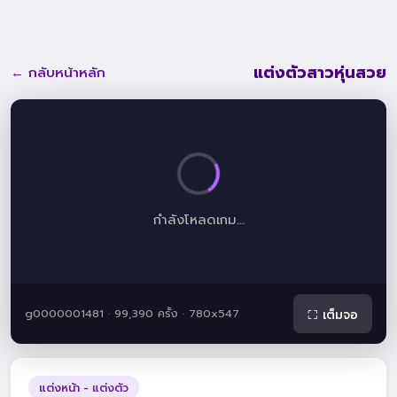
แต่งตัวสาวหุ่นสวย
← กลับหน้าหลัก
กำลังโหลดเกม...
g0000001481 · 99,390 ครั้ง · 780x547
⛶ เต็มจอ
แต่งหน้า - แต่งตัว