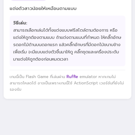
แต่งตัวสาวน้อยให้เหมือนตามแบบ
วิธีเล่น:
สามารถเลือกเล่นได้ทั้งแต่งแบบฟรีสไตล์ตามต้องการ หรือ
แต่งให้ถูกต้องตามแบบ ถ้าแต่งตามแบบที่กำหนด ให้คลิ๊กอักษ
รดอกไม้ด้านบนดอกแรก แล้วคลิ๊กอักษรที่มีดอกไม้ขนาบข้าง
เพื่อเริ่ม จะมีแบบแต่งตัวขึ้นมาให้ดู คลิ๊กชุดและเครื่องประดับ
มาแต่งให้ถูกต้องก่อนหมดเวลา
เกมนี้เป็น Flash Game ที่เล่นผ่าน
Ruffle
emulator หากเกมไม่
สามารถโหลดได้ อาจเป็นเพราะเกมนี้ใช้ ActionScript เวอร์ชันที่ยังไม่
รองรับ