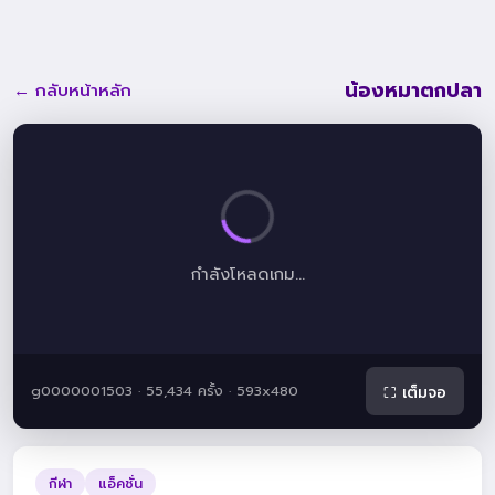
น้องหมาตกปลา
← กลับหน้าหลัก
กำลังโหลดเกม...
g0000001503 · 55,434 ครั้ง · 593x480
⛶ เต็มจอ
กีฬา
แอ็คชั่น