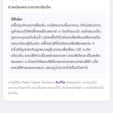
ช่วยน้องหมาตกปลาริมบึง
วิธีเล่น:
คลิ๊กปุ่มด้านขวาเพื่อเริ่ม จะมีข้อความขึ้นมาถาม ถ้าไม่ต้องการ
ดูคำแนะนำให้คลิ๊กเคครื่องหมาย x ปิดคำแนะนำ รอจังหวะเบ็ด
ถูกกระตุกลงไปในน้ำ แล้วคลิ๊กที่ตัวอักษรสีเหลืองเพื่อตกเบ็ด
ต่อมาต้องสู้กับปลา คลิ๊กเม้าส์ที่ตัวอักษรสีเหลืองหลาย ๆ
ครั้งให้รูปปลากับรูปหมาอยู่ในกรอบสี่เหลี่ยม OK ระดับ
เดียวกัน แถบสีฟ้าจะเป็นพลังของปลา แถบสีเขียวจะเป็นพลัง
ของหมา ระวังอย่าให้แถบสีเขียวลดลงจนหมดก่อนสีฟ้า เมื่อ
แถบสีฟ้าลดลงจนหมด ลองดูว่าจะตกได้เป็นตัวอะไร
เกมนี้เป็น Flash Game ที่เล่นผ่าน
Ruffle
emulator หากเกมไม่
สามารถโหลดได้ อาจเป็นเพราะเกมนี้ใช้ ActionScript เวอร์ชันที่ยังไม่
รองรับ