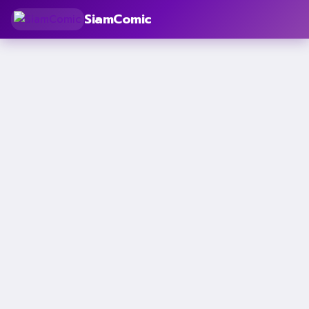
SiamComic