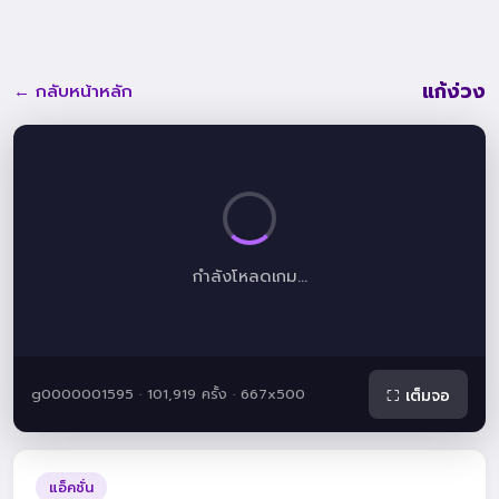
แก้ง่วง
← กลับหน้าหลัก
กำลังโหลดเกม...
g0000001595 · 101,919 ครั้ง · 667x500
⛶ เต็มจอ
แอ็คชั่น