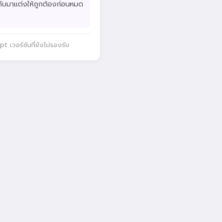
ะดับมาแต่งให้ถูกต้องก่อนหมด
 เวอร์ชันที่ยังไม่รองรับ