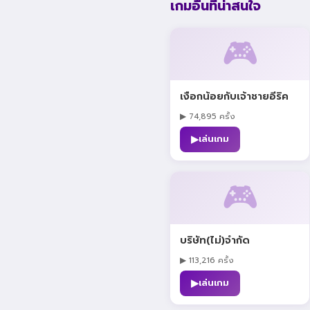
เกมอื่นที่น่าสนใจ
🎮
เงือกน้อยกับเจ้าชายอีริค
▶ 74,895 ครั้ง
▶
เล่นเกม
🎮
บริษัท(ไม่)จำกัด
▶ 113,216 ครั้ง
▶
เล่นเกม