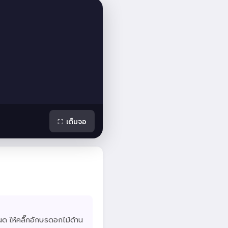
⛶ เต็มจอ
ด ให้คลิ๊กอักษรดอกไม้ด้าน