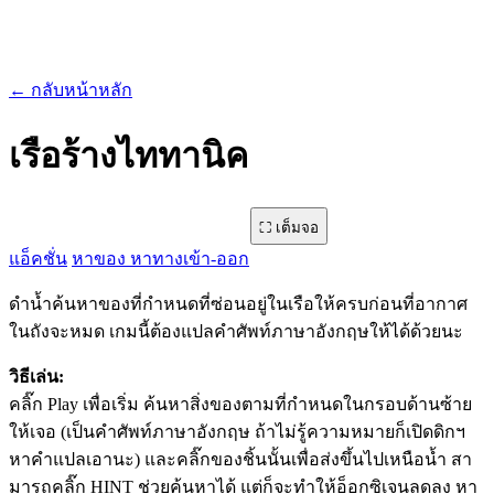
← กลับหน้าหลัก
เรือร้างไททานิค
⛶ เต็มจอ
g0000001635 · 112,612 ครั้ง · 580x435
แอ็คชั่น
หาของ หาทางเข้า-ออก
ดำน้ำค้นหาของที่กำหนดที่ซ่อนอยู่ในเรือให้ครบก่อนที่อากาศ
ในถังจะหมด เกมนี้ต้องแปลคำศัพท์ภาษาอังกฤษให้ได้ด้วยนะ
วิธีเล่น:
คลิ๊ก Play เพื่อเริ่ม ค้นหาสิ่งของตามที่กำหนดในกรอบด้านซ้าย
ให้เจอ (เป็นคำศัพท์ภาษาอังกฤษ ถ้าไม่รู้ความหมายก็เปิดดิกฯ
หาคำแปลเอานะ) และคลิ๊กของชิ้นนั้นเพื่อส่งขึ้นไปเหนือน้ำ สา
มารถคลิ๊ก HINT ช่วยค้นหาได้ แต่ก็จะทำให้อ็อกซิเจนลดลง หา