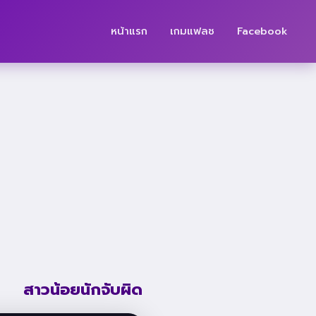
หน้าแรก
เกมแฟลช
Facebook
สาวน้อยนักจับผิด