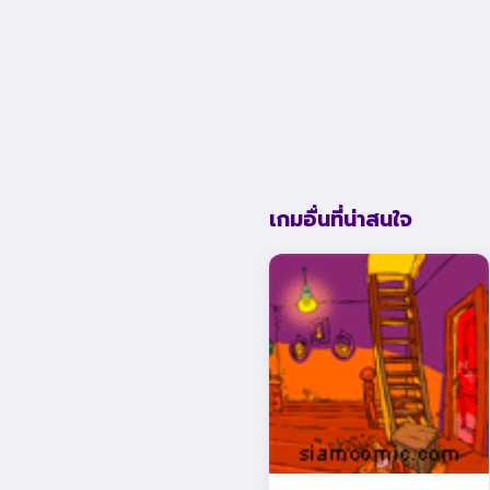
เกมอื่นที่น่าสนใจ