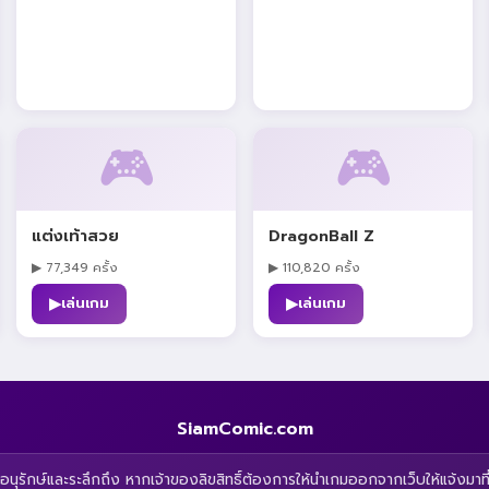
🎮
🎮
แต่งเท้าสวย
DragonBall Z
▶ 77,349 ครั้ง
▶ 110,820 ครั้ง
▶
▶
เล่นเกม
เล่นเกม
SiamComic.com
อนุรักษ์และระลึกถึง หากเจ้าของลิขสิทธิ์ต้องการให้นำเกมออกจากเว็บให้แจ้งมาที