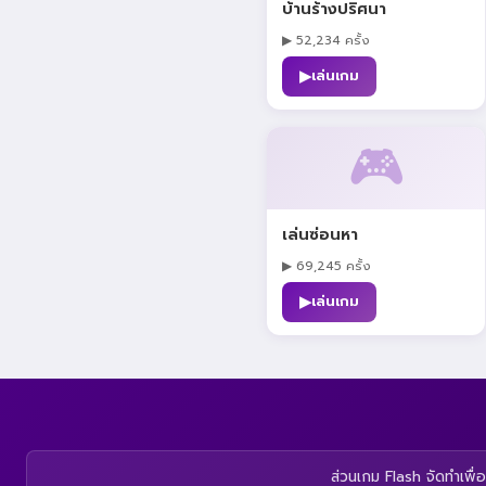
บ้านร้างปริศนา
▶ 52,234 ครั้ง
▶
เล่นเกม
🎮
เล่นซ่อนหา
▶ 69,245 ครั้ง
▶
เล่นเกม
ส่วนเกม Flash จัดทำเพื่อ