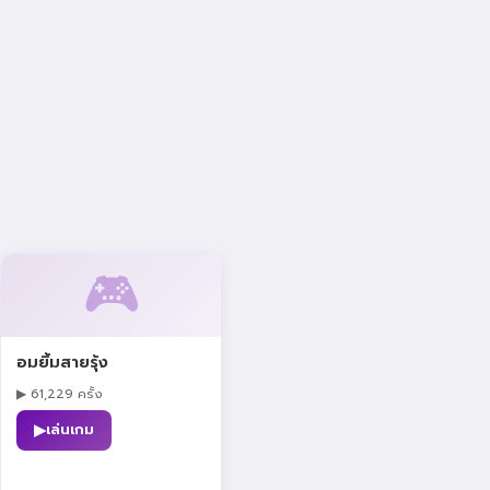
🎮
อมยิ้มสายรุ้ง
▶ 61,229 ครั้ง
▶
เล่นเกม