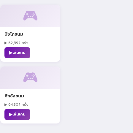
🎮
บิงโกขนม
▶ 82,597 ครั้ง
▶
เล่นเกม
🎮
ศึกชิงขนม
▶ 64,307 ครั้ง
▶
เล่นเกม