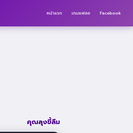
หน้าแรก
เกมแฟลช
Facebook
คุณลุงขี้ลืม