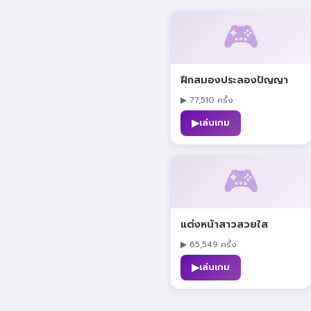
🎮
ฝึกสมองประลองปัญญา
▶ 77,510 ครั้ง
▶
เล่นเกม
🎮
แต่งหน้าสาวสวยใส
▶ 65,549 ครั้ง
▶
เล่นเกม