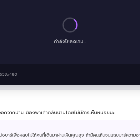
กำลังโหลดเกม...
· 653x480
งออกจากบ้าน ต้องพาเค้ากลับบ้านโดยไม่มีใครเห็นหน่อยนะ
ดสเปซบาร์เพื่อหลบไม่ให้คนที่เดินมาผ่านเห็นคุณลุง ถ้ามีคนเห็นจนแถบบาร์ควา