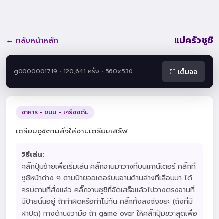
แม่ครัวซูชิ
← กลับหน้าหลัก
g0000001719 · 120,641 ครั้ง · 560x530
⛶ เต็มจอ
อาหาร - ขนม - เครื่องดื่ม
เตรียมซูชิตามสั่งใส่จานเตรียมเสิร์ฟ
วิธีเล่น:
คลิ๊กปุ่มซ้ายเพื่อเริ่มเล่น คลิ๊กจานมาวางที่บนเคาน์เตอร์ คลิ๊กที่
ซูชิหน้าต่าง ๆ ตามป้ายออเดอร์บนจานด้านล่างที่เลื่อนมา ได้
ครบตามที่สั่งแล้ว คลิ๊กจานซูชิที่จัดเสร็จแล้วไปวางตรงจานที่
มีป้ายนั้นอยู่ ถ้าทำผิดหรือทำไม่ทัน คลิ๊กทิ้งลงถังขยะ (ถังที่มี
ฝาปิด) ทางด้านขวามือ ถ้า game over ให้คลิ๊กปุ่มขวาสุดเพื่อ