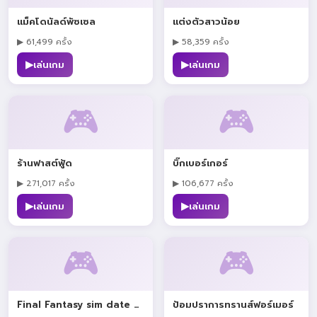
แม็คโดนัลด์พัซเซล
แต่งตัวสาวน้อย
▶ 61,499 ครั้ง
▶ 58,359 ครั้ง
▶
▶
เล่นเกม
เล่นเกม
🎮
🎮
ร้านฟาสต์ฟู้ด
บิ๊กเบอร์เกอร์
▶ 271,017 ครั้ง
▶ 106,677 ครั้ง
▶
▶
เล่นเกม
เล่นเกม
🎮
🎮
Final Fantasy sim date RPG
ป้อมปราการทรานส์ฟอร์เมอร์