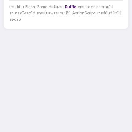
เกมนี้เป็น Flash Game ที่เล่นผ่าน
Ruffle
emulator หากเกมไม่
สามารถโหลดได้ อาจเป็นเพราะเกมนี้ใช้ ActionScript เวอร์ชันที่ยังไม่
รองรับ