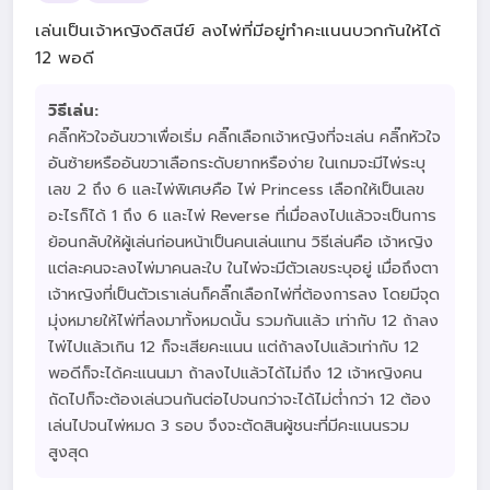
เล่นเป็นเจ้าหญิงดิสนีย์ ลงไพ่ที่มีอยู่ทำคะแนนบวกกันให้ได้
12 พอดี
วิธีเล่น:
คลิ๊กหัวใจอันขวาเพื่อเริ่ม คลิ๊กเลือกเจ้าหญิงที่จะเล่น คลิ๊กหัวใจ
อันซ้ายหรืออันขวาเลือกระดับยากหรือง่าย ในเกมจะมีไพ่ระบุ
เลข 2 ถึง 6 และไพ่พิเศษคือ ไพ่ Princess เลือกให้เป็นเลข
อะไรก็ได้ 1 ถึง 6 และไพ่ Reverse ที่เมื่อลงไปแล้วจะเป็นการ
ย้อนกลับให้ผู้เล่นก่อนหน้าเป็นคนเล่นแทน วิธีเล่นคือ เจ้าหญิง
แต่ละคนจะลงไพ่มาคนละใบ ในไพ่จะมีตัวเลขระบุอยู่ เมื่อถึงตา
เจ้าหญิงที่เป็นตัวเราเล่นก็คลิ๊กเลือกไพ่ที่ต้องการลง โดยมีจุด
มุ่งหมายให้ไพ่ที่ลงมาทั้งหมดนั้น รวมกันแล้ว เท่ากับ 12 ถ้าลง
ไพ่ไปแล้วเกิน 12 ก็จะเสียคะแนน แต่ถ้าลงไปแล้วเท่ากับ 12
พอดีก็จะได้คะแนนมา ถ้าลงไปแล้วได้ไม่ถึง 12 เจ้าหญิงคน
ถัดไปก็จะต้องเล่นวนกันต่อไปจนกว่าจะได้ไม่ต่ำกว่า 12 ต้อง
เล่นไปจนไพ่หมด 3 รอบ จึงจะตัดสินผู้ชนะที่มีคะแนนรวม
สูงสุด