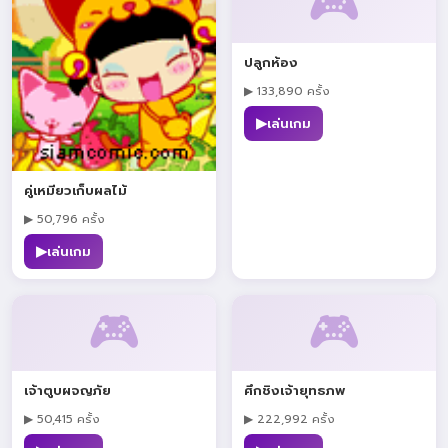
🎮
ปลูกห้อง
▶ 133,890 ครั้ง
▶
เล่นเกม
คู่เหมียวเก็บผลไม้
▶ 50,796 ครั้ง
▶
เล่นเกม
🎮
🎮
เจ้าตูบผจญภัย
ศึกชิงเจ้ายุทธภพ
▶ 50,415 ครั้ง
▶ 222,992 ครั้ง