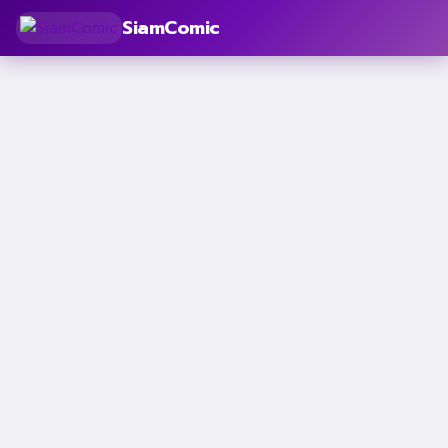
SiamComic