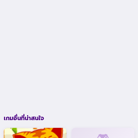
เกมอื่นที่น่าสนใจ