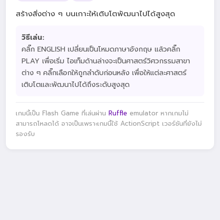
สร้างสิ่งต่าง ๆ บนเกาะให้เติบโตพัฒนาไปได้สูงสุด
วิธีเล่น:
คลิ๊ก ENGLISH เปลี่ยนเป็นโหมดภาษาอังกฤษ แล้วคลิ๊ก
PLAY เพื่อเริ่ม ไอเท็มด้านล่างจะเป็นศาสตร์วิศวกรรมสาขา
ต่าง ๆ คลิ๊กเลือกให้ถูกลำดับก่อนหลัง เพื่อให้แต่ละศาสตร์
เติบโตและพัฒนาไปได้ถึงระดับสูงสุด
เกมนี้เป็น Flash Game ที่เล่นผ่าน
Ruffle
emulator หากเกมไม่
สามารถโหลดได้ อาจเป็นเพราะเกมนี้ใช้ ActionScript เวอร์ชันที่ยังไม่
รองรับ