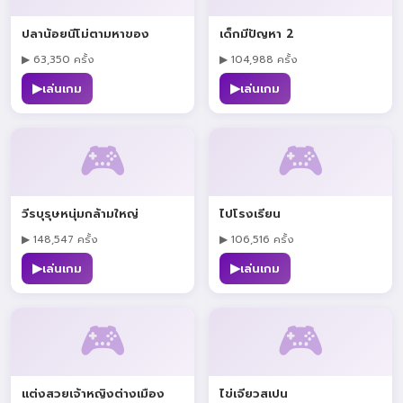
ปลาน้อยนีโม่ตามหาของ
เด็กมีปัญหา 2
▶ 63,350 ครั้ง
▶ 104,988 ครั้ง
▶
▶
เล่นเกม
เล่นเกม
🎮
🎮
วีรบุรุษหนุ่มกล้ามใหญ่
ไปโรงเรียน
▶ 148,547 ครั้ง
▶ 106,516 ครั้ง
▶
▶
เล่นเกม
เล่นเกม
🎮
🎮
แต่งสวยเจ้าหญิงต่างเมือง
ไข่เจียวสเปน