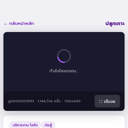
ปลูกเกาะ
← กลับหน้าหลัก
กำลังโหลดเกม...
g0000001993 · 1,144,514 ครั้ง · 760x640
⛶ เต็มจอ
บริหารงาน ไอคิว
ต่อสู้