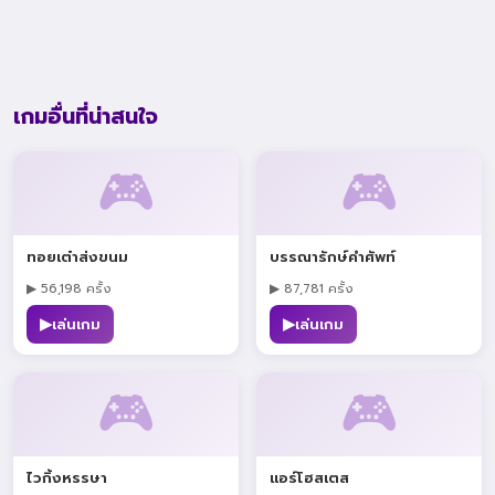
เกมอื่นที่น่าสนใจ
🎮
🎮
ทอยเต๋าส่งขนม
บรรณารักษ์คำศัพท์
▶ 56,198 ครั้ง
▶ 87,781 ครั้ง
▶
▶
เล่นเกม
เล่นเกม
🎮
🎮
ไวกิ้งหรรษา
แอร์โฮสเตส