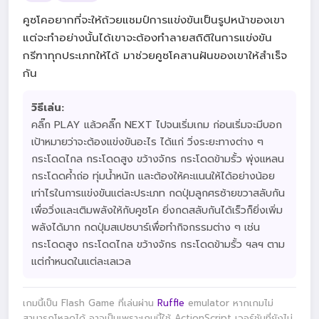
คูซโคอยากที่จะให้ถ้วยแชมป์การแข่งขันเป็นรูปหน้าของเขา
แต่จะทำอย่างนั้นได้เขาจะต้องทำลายสถิติในการแข่งขัน
กรีฑาทุกประเภทให้ได้ มาช่วยคูซโคสานฝันของเขาให้สำเร็จ
กัน
วิธีเล่น:
คลิ๊ก PLAY แล้วคลิ๊ก NEXT ไปจนเริ่มเกม ก่อนเริ่มจะมีบอก
เป้าหมายว่าจะต้องแข่งขันอะไร ได้แก่ วิ่งระยะทางต่าง ๆ
กระโดดไกล กระโดดสูง ขว้างจักร กระโดดข้ามรั้ว พุ่งแหลน
กระโดดค้ำถ่อ ทุ่มน้ำหนัก และต้องให้คะแนนให้ได้อย่างน้อย
เท่าไรในการแข่งขันแต่ละประเภท กดปุ่มลูกศรซ้ายขวาสลับกัน
เพื่อวิ่งและเติมพลังให้กับคูซโค ยิ่งกดสลับกันได้เร็วก็ยิ่งเพิ่ม
พลังได้มาก กดปุ่มสเปซบาร์เพื่อทำกิจกรรมต่าง ๆ เช่น
กระโดดสูง กระโดดไกล ขว้างจักร กระโดดข้ามรั้ว ฯลฯ ตาม
แต่กำหนดในแต่ละเลเวล
เกมนี้เป็น Flash Game ที่เล่นผ่าน
Ruffle
emulator หากเกมไม่
สามารถโหลดได้ อาจเป็นเพราะเกมนี้ใช้ ActionScript เวอร์ชันที่ยังไม่