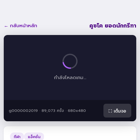
คูซโค ยอดนักกรีฑา
← กลับหน้าหลัก
กำลังโหลดเกม...
g0000002019 · 89,073 ครั้ง · 680x480
⛶ เต็มจอ
กีฬา
แอ็คชั่น