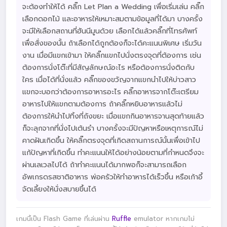
จะต้องทำให้ได้ คลิ๊ก Let Plan a Wedding เพื่อเริ่มเล่น คลิ๊ก
เลือกดอกไม้ และอาหารให้เหมาะสมตามข้อมูลที่ได้มา บางครั้ง
จะมีให้เลือกสถานที่ฮันนีมูนด้วย เลือกได้แล้วคลิ๊กที่โทรศัพท์
เพื่อสั่งของนั้น ถ้าเลือกได้ถูกต้องก็จะได้คะแนนพิเศษ เริ่มวัน
งาน เมื่อมีแขกเข้ามา ให้คลิ๊กแขกไปนั่งตรงจุดที่ต้องการ เช่น
ต้องการนั่งโต๊ะที่มีสัญลักษณ์อะไร หรือต้องการนั่งติดกับ
ใคร เมื่อได้ที่นั่งแล้ว คลิ๊กของขวัญจากแขกนำไปให้บ่าวสาว
แขกจะบอกว่าต้องการอาหารอะไร คลิ๊กอาหารจากโต๊ะเตรียม
อาหารไปให้แขกตามต้องการ ถ้าคลิ๊กหยิบอาหารแล้วไม่
ต้องการให้นำไปทิ้งที่ถังขยะ เมื่อแขกกินอาหารจานสุดท้ายแล้ว
ก็จะลุกจากที่นั่งไปเต้นรำ บางครั้งจะมีปัญหาหรือเหตุการณ์ไม่
คาดฝันเกิดขึ้น ให้คลิ๊กตรงจุดที่เกิดสถานการณ์นั้นเพื่อเข้าไป
แก้ปัญหาที่เกิดขึ้น ทำคะแนนให้ได้อย่างน้อยตามที่กำหนดจึงจะ
ผ่านเลเวลไปได้ ถ้าทำคะแนนได้มากพอก็จะสามารถเลือก
อัพเกรดรสชาติอาหาร พ่อครัวให้ทำอาหารได้เร็วขึ้น หรือเก้าอี้
จัดเลี้ยงให้นั่งสบายขึ้นได้
เกมนี้เป็น Flash Game ที่เล่นผ่าน
Ruffle
emulator หากเกมไม่