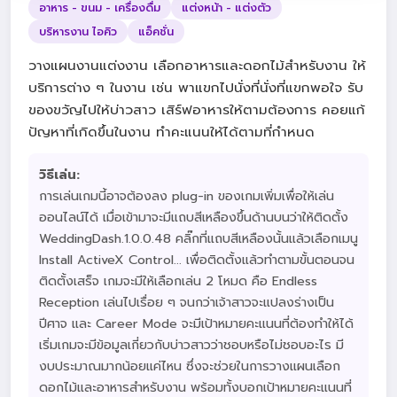
อาหาร - ขนม - เครื่องดื่ม
แต่งหน้า - แต่งตัว
บริหารงาน ไอคิว
แอ็คชั่น
วางแผนงานแต่งงาน เลือกอาหารและดอกไม้สำหรับงาน ให้
บริการต่าง ๆ ในงาน เช่น พาแขกไปนั่งที่นั่งที่แขกพอใจ รับ
ของขวัญไปให้บ่าวสาว เสิร์ฟอาหารให้ตามต้องการ คอยแก้
ปัญหาที่เกิดขึ้นในงาน ทำคะแนนให้ได้ตามที่กำหนด
วิธีเล่น:
การเล่นเกมนี้อาจต้องลง plug-in ของเกมเพิ่มเพื่อให้เล่น
ออนไลน์ได้ เมื่อเข้ามาจะมีแถบสีเหลืองขึ้นด้านบนว่าให้ติดตั้ง
WeddingDash.1.0.0.48 คลิ๊กที่แถบสีเหลืองนั้นแล้วเลือกเมนู
Install ActiveX Control... เพื่อติดตั้งแล้วทำตามขั้นตอนจน
ติดตั้งเสร็จ เกมจะมีให้เลือกเล่น 2 โหมด คือ Endless
Reception เล่นไปเรื่อย ๆ จนกว่าเจ้าสาวจะแปลงร่างเป็น
ปีศาจ และ Career Mode จะมีเป้าหมายคะแนนที่ต้องทำให้ได้
เริ่มเกมจะมีข้อมูลเกี่ยวกับบ่าวสาวว่าชอบหรือไม่ชอบอะไร มี
งบประมาณมากน้อยแค่ไหน ซึ่งจะช่วยในการวางแผนเลือก
ดอกไม้และอาหารสำหรับงาน พร้อมทั้งบอกเป้าหมายคะแนนที่