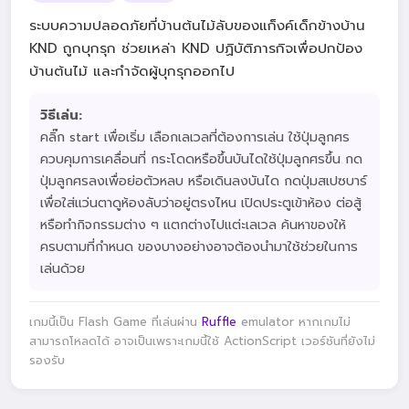
ระบบความปลอดภัยที่บ้านต้นไม้ลับของแก็งค์เด็กข้างบ้าน
KND ถูกบุกรุก ช่วยเหล่า KND ปฏิบัติภารกิจเพื่อปกป้อง
บ้านต้นไม้ และกำจัดผู้บุกรุกออกไป
วิธีเล่น:
คลิ๊ก start เพื่อเริ่ม เลือกเลเวลที่ต้องการเล่น ใช้ปุ่มลูกศร
ควบคุมการเคลื่อนที่ กระโดดหรือขึ้นบันไดใช้ปุ่มลูกศรขึ้น กด
ปุ่มลูกศรลงเพื่อย่อตัวหลบ หรือเดินลงบันได กดปุ่มสเปซบาร์
เพื่อใส่แว่นตาดูห้องลับว่าอยู่ตรงไหน เปิดประตูเข้าห้อง ต่อสู้
หรือทำกิจกรรมต่าง ๆ แตกต่างไปแต่ะเลเวล ค้นหาของให้
ครบตามที่กำหนด ของบางอย่างอาจต้องนำมาใช้ช่วยในการ
เล่นด้วย
เกมนี้เป็น Flash Game ที่เล่นผ่าน
Ruffle
emulator หากเกมไม่
สามารถโหลดได้ อาจเป็นเพราะเกมนี้ใช้ ActionScript เวอร์ชันที่ยังไม่
รองรับ