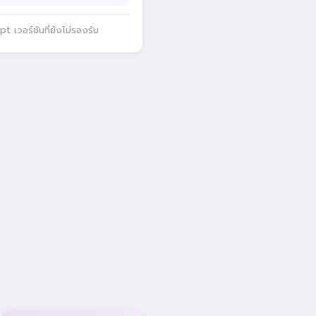
 เวอร์ชันที่ยังไม่รองรับ