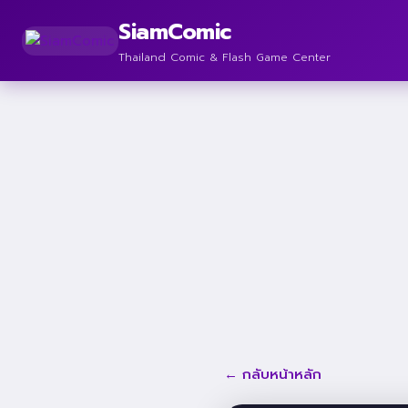
SiamComic
Thailand Comic & Flash Game Center
← กลับหน้าหลัก