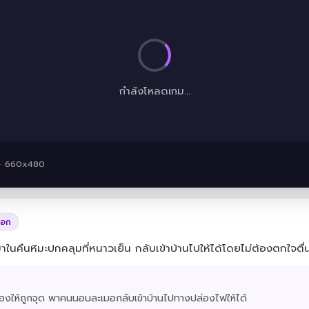
กำลังโหลดเกม...
 · 660x480
ออก
คืนหิมะปกคลุมที่หนาวเย็น กลับเข้าบ้านไปให้ได้โดยไม่ต้องตกใจตื่
กที่ของให้ถูกจุด พาคนนอนละเมอกลับเข้าบ้านไปทางปล่องไฟให้ได้