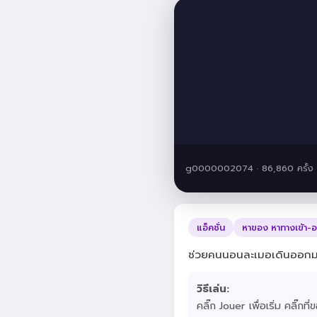
g0000002074 · 86,860 ครั้ง
แอ็คชั่น
หาของ หาทางเข้า-
ช่วยคนนอนละเมอเดินออกมาใน
วิธีเล่น:
คลิ๊ก Jouer เพื่อเริ่ม คลิ๊