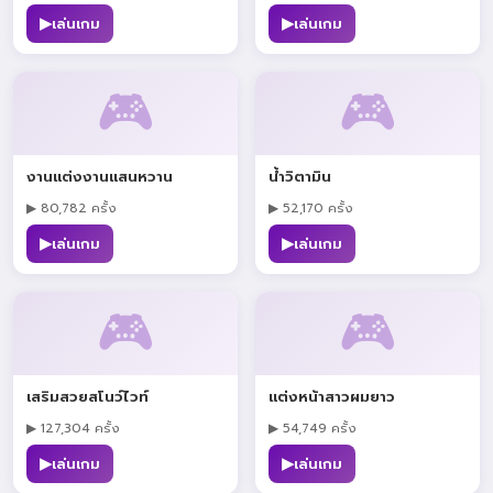
▶
▶
เล่นเกม
เล่นเกม
🎮
🎮
งานแต่งงานแสนหวาน
น้ำวิตามิน
▶ 80,782 ครั้ง
▶ 52,170 ครั้ง
▶
▶
เล่นเกม
เล่นเกม
🎮
🎮
เสริมสวยสโนว์ไวท์
แต่งหน้าสาวผมยาว
▶ 127,304 ครั้ง
▶ 54,749 ครั้ง
▶
▶
เล่นเกม
เล่นเกม