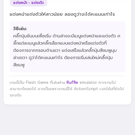
แต่งหน้า - แต่งตัว
แต่งหน้าแต่งตัวให้สาวน้อย ลองดูว่าจะได้คะแนนเท่าไร
วิธีเล่น:
คลิ๊กปุ่มอันบนเพื่อเริ่ม ด้านล่างจะมีเมนูแต่งหน้าและแต่งตัว ค
ลิ๊กแต่ละเมนูแล้วคลิ๊กเลือกแบบแต่งหน้าหรือแต่งตัวที่
ต้องการจากกรอบด้านขวา แต่งเสร็จแล้วคลิ๊กปุ่มสีชมพูมุม
ล่างขวา ดูว่าได้คะแนนเท่าไร ต้องการเริ่มเล่นใหม่คลิ๊กปุ่ม
สีชมพู
เกมนี้เป็น Flash Game ที่เล่นผ่าน
Ruffle
emulator หากเกมไม่
สามารถโหลดได้ อาจเป็นเพราะเกมนี้ใช้ ActionScript เวอร์ชันที่ยังไม่
รองรับ