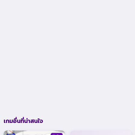
เกมอื่นที่น่าสนใจ