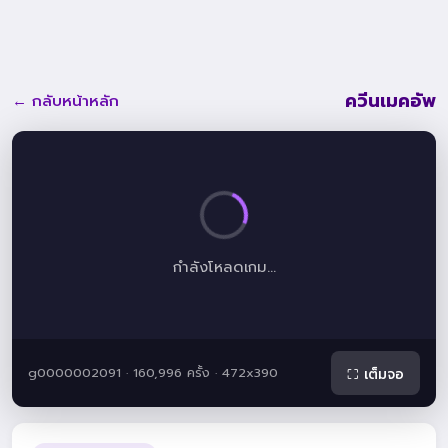
ควีนเมคอัพ
← กลับหน้าหลัก
กำลังโหลดเกม...
g0000002091 · 160,996 ครั้ง · 472x390
⛶ เต็มจอ