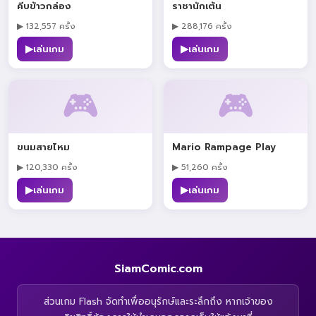
คีบข้าวกล่อง
ราชานักเต้น
▶ 132,557 ครั้ง
▶ 288,176 ครั้ง
▶
▶
เล่นเกม
เล่นเกม
🎮
🎮
ขนมสายไหม
Mario Rampage Play
▶ 120,330 ครั้ง
▶ 51,260 ครั้ง
▶
▶
เล่นเกม
เล่นเกม
SiamComic.com
ส่วนเกม Flash จัดทำเพื่ออนุรักษ์และระลึกถึง หากเจ้าของ