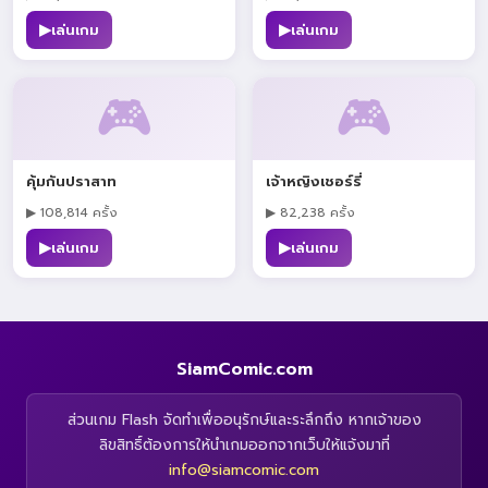
▶
▶
เล่นเกม
เล่นเกม
🎮
🎮
คุ้มกันปราสาท
เจ้าหญิงเชอร์รี่
▶ 108,814 ครั้ง
▶ 82,238 ครั้ง
▶
▶
เล่นเกม
เล่นเกม
SiamComic.com
ส่วนเกม Flash จัดทำเพื่ออนุรักษ์และระลึกถึง หากเจ้าของ
ลิขสิทธิ์ต้องการให้นำเกมออกจากเว็บให้แจ้งมาที่
info@siamcomic.com