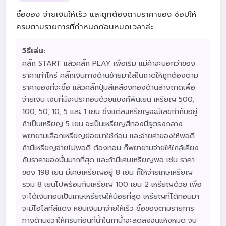
ซื้อของ จ่ายเงินให้เร็ว และถูกต้องตามราคาของ ช้อปให้
ครบตามรายการที่กำหนดก่อนหมดเวลาล่ะ
วิธีเล่น:
คลิ๊ก START แล้วคลิ๊ก PLAY เพื่อเริ่ม แม่ค้าจะบอกว่าของ
ราคาเท่าไหร่ คลิ๊กเงินทางด้านซ้ายมาใส่ในถาดให้ถูกต้องตาม
ราคาของที่จะซื้อ แล้วคลิ๊กปุ่มสีเหลืองทองด้านล่างถาดเพื่อ
จ่ายเงิน เงินที่มีจะประกอบด้วยแบงค์พันเยน เหรียญ 500,
100, 50, 10, 5 และ 1 เยน ซึ่งแต่ละเหรียญจะมีเลขกำกับอยู่
ถ้าเป็นเหรียญ 5 เยน จะเป็นเหรียญสีทองมีรูตรงกลาง
พยายามเลือกเหรียญย่อยมาใช้ก่อน และจ่ายค่าของให้พอดี
ถ้ามีเหรียญจ่ายไม่พอดี ต้องทอน ก็พยายามจ่ายให้ใกล้เคียง
กับราคาของนั้นมากที่สุด และถ้ามีเศษเหรียญพอ เช่น ราคา
ของ 198 เยน มีเศษเหรียญอยู่ 8 เยน ก็ให้จ่ายเศษเหรียญ
รวม 8 เยนไปพร้อมกับเหรียญ 100 เยน 2 เหรียญด้วย เพื่อ
จะได้เงินทอนเป็นเศษเหรียญให้น้อยที่สุด เหรียญที่ได้ทอนมา
จะมีไฮไลท์สีแดง หยิบเงินมาจ่ายให้เร็ว ซื้อของตามรายการ
ทางด้านขวาให้ครบก่อนที่น้ำในกาน้ำจะลดลงจนแห้งหมด จบ