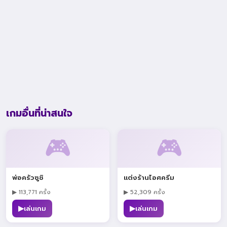
เกมอื่นที่น่าสนใจ
🎮
🎮
พ่อครัวซูชิ
แต่งร้านไอศครีม
▶ 113,771 ครั้ง
▶ 52,309 ครั้ง
▶
▶
เล่นเกม
เล่นเกม