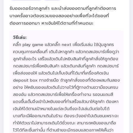
รับออเดอร์จากลูกค้า และนำส่งของตามที่ลูกค้าต้องการ
บางครั้งอาจต้องรวมของสองอย่างเพื่อที่จะได้ของที่
ต้องการออกมา หาเงินให้ได้ตามที่กำหนดนะ
วิธีเล่น:
คลิ๊ก play game แล้วคลิ๊ก next เพื่อเริ่มเล่น ใช้ปุ่มลูกศร
ควบคุมการเคลื่อนที่ เดินไปหาลูกค้า แล้วกดสเปซบาร์เพื่อดูว่า
ลูกค้าสั่งอะไร เสร็จแล้วเดินไปหยิบสินค้าที่ลูกค้าสั่งให้ถูกต้อง
กดสเปซบาร์เพื่อหยิบสินค้า แล้วเดินกลับที่ลูกค้า กดสเปซบาร์
เพื่อส่งของให้ แล้วเดินไปเก็บเงินที่ได้มาที่เครื่องคิดเงิน
deposit box ทางซ้ายมือ ถ้าลูกค้าสั่งของที่ต้องผสมกันสอง
อย่าง ให้หยิบของแล้วเดินไปวางไว้ที่ตู้ทางด้านขวามือจนครบ
สองอัน แล้วกดสเปซบาร์เพื่อให้เครื่องทำงาน รอจนแถบสี
แดงขึ้นเต็มจึงเข้าไปหยิบของที่ทำเสร็จแล้วมาให้ลูกค้า ต้องหา
เงินให้ได้ตามเป้าหมายในแต่ละวันถึงจะไปเล่นวันต่อไปได้
บางทีจะมีผีออกมาเดินในร้าน ต้องระวังอย่าไปเดินชนเพราะจะ
ทำให้ต้วเราไม่สามารถเดินได้ชั่วขณะ สามารถหยิบของมาถือ
ไว้ได้ทีละชิ้นเท่านั้น ที่ด้านซ้ายจะมีกรอบแสดงภาพให้เห็นว่า