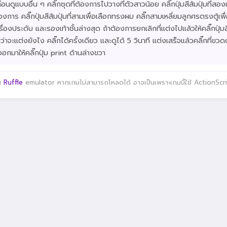
่อนดูแบบอื่น ๆ คลิ๊กชุดที่ต้องการไปวางที่ตัวสาวน้อย คลิ๊กปุ่มสีส้มปุ่มที่สอง
การ คลิ๊กปุ่มสีส้มปุ่มที่สามเพื่อเลือกทรงผม คลิ๊กสามเหลี่ยมลูกศรตรงตู้เพื่อเ
า เครื่องประดับ และรองเท้าชั้นล่างสุด ถ้าต้องการยกเลิกที่แต่งไปแล้วให้คลิ๊กปุ่ม
ือว่าจะแต่งยังไง คลิ๊กได้ครั้งเดียว และดูได้ 5 วินาที แต่งเสร็จแล้วคลิ๊กที่ขว
อกมาให้คลิ๊กปุ่ม print ด้านล่างขวา
าน
Ruffle
emulator หากเกมไม่สามารถโหลดได้ อาจเป็นเพราะเกมนี้ใช้ ActionScript