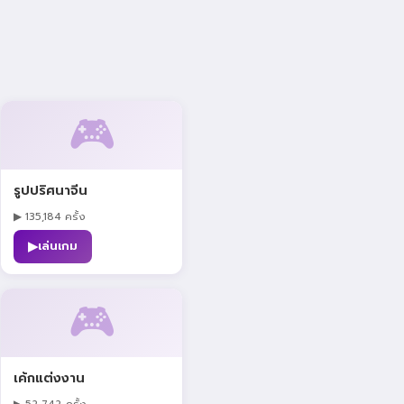
🎮
รูปปริศนาจีน
▶ 135,184 ครั้ง
▶
เล่นเกม
🎮
เค้กแต่งงาน