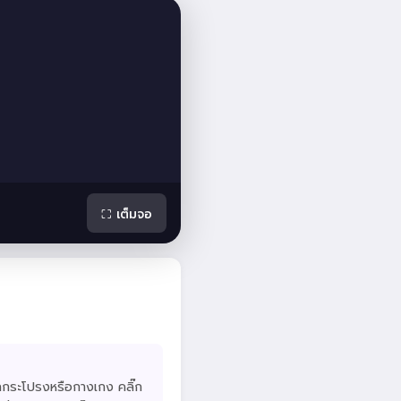
⛶ เต็มจอ
งเลือกกระโปรงหรือกางเกง คลิ๊ก