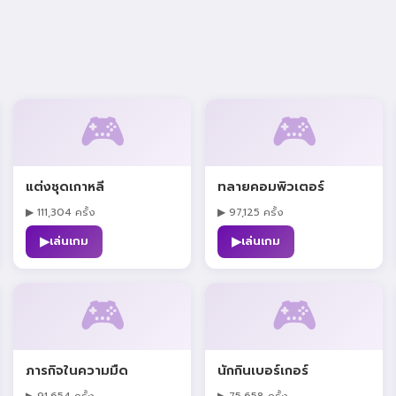
🎮
🎮
แต่งชุดเกาหลี
ทลายคอมพิวเตอร์
▶ 111,304 ครั้ง
▶ 97,125 ครั้ง
▶
▶
เล่นเกม
เล่นเกม
🎮
🎮
ภารกิจในความมืด
นักกินเบอร์เกอร์