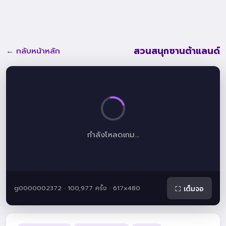
สวนสนุกซานต้าแลนด์
← กลับหน้าหลัก
กำลังโหลดเกม...
g0000002372 · 100,977 ครั้ง · 617x480
⛶ เต็มจอ