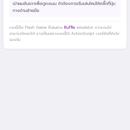
เป่าผมอันขวาเพื่อดูคะแนน ถ้าต้องการเริ่มเล่นใหม่ให้คลิ๊กที่ปุ่ม
ทางด้านซ้ายมือ
เกมนี้เป็น Flash Game ที่เล่นผ่าน
Ruffle
emulator หากเกมไม่
สามารถโหลดได้ อาจเป็นเพราะเกมนี้ใช้ ActionScript เวอร์ชันที่ยังไม่
รองรับ