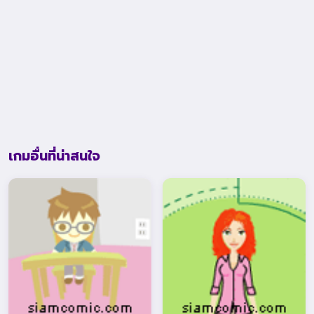
เกมอื่นที่น่าสนใจ