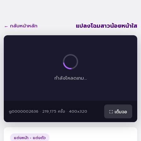
แปลงโฉมสาวน้อยหน้าใส
← กลับหน้าหลัก
กำลังโหลดเกม...
g0000002636 · 219,175 ครั้ง · 400x320
⛶ เต็มจอ
แต่งหน้า - แต่งตัว