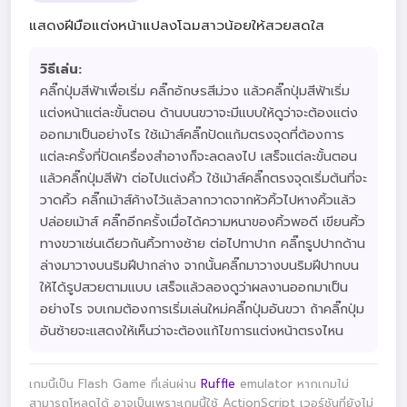
แสดงฝีมือแต่งหน้าแปลงโฉมสาวน้อยให้สวยสดใส
วิธีเล่น:
คลิ๊กปุ่มสีฟ้าเพื่อเริ่ม คลิ๊กอักษรสีม่วง แล้วคลิ๊กปุ่มสีฟ้าเริ่ม
แต่งหน้าแต่ละขั้นตอน ด้านบนขวาจะมีแบบให้ดูว่าจะต้องแต่ง
ออกมาเป็นอย่างไร ใช้เม้าส์คลิ๊กปัดแก้มตรงจุดที่ต้องการ
แต่ละครั้งที่ปัดเครื่องสำอางก็จะลดลงไป เสร็จแต่ละขั้นตอน
แล้วคลิ๊กปุ่มสีฟ้า ต่อไปแต่งคิ้ว ใช้เม้าส์คลิ๊กตรงจุดเริ่มต้นที่จะ
วาดคิ้ว คลิ๊กเม้าส์ค้างไว้แล้วลากวาดจากหัวคิ้วไปหางคิ้วแล้ว
ปล่อยเม้าส์ คลิ๊กอีกครั้งเมื่อได้ความหนาของคิ้วพอดี เขียนคิ้ว
ทางขวาเช่นเดียวกันคิ้วทางซ้าย ต่อไปทาปาก คลิ๊กรูปปากด้าน
ล่างมาวางบนริมฝีปากล่าง จากนั้นคลิ๊กมาวางบนริมฝีปากบน
ให้ได้รูปสวยตามแบบ เสร็จแล้วลองดูว่าผลงานออกมาเป็น
อย่างไร จบเกมต้องการเริ่มเล่นใหม่คลิ๊กปุ่มอันขวา ถ้าคลิ๊กปุ่ม
อันซ้ายจะแสดงให้เห็นว่าจะต้องแก้ไขการแต่งหน้าตรงไหน
เกมนี้เป็น Flash Game ที่เล่นผ่าน
Ruffle
emulator หากเกมไม่
สามารถโหลดได้ อาจเป็นเพราะเกมนี้ใช้ ActionScript เวอร์ชันที่ยังไม่