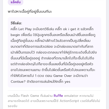
แอ็คชั่น
พาไปหาเนื้อคู่ที่อยู่ชั้นบนทีนะ
วิธีเล่น:
คลิ๊ก Let Play จะมีบอกวิธีเล่น คลิ๊ก ok i get it แล้วคลิ๊ก
begin เพื่อเริ่ม ใช้ปุ่มลูกศรขึ้นลงหรือเลื่อนเม้าส์ขึ้นลงเพื่อดู
เนื้อคู่ทีอยู่ชั้นบน คลิ๊กเม้าส์ค้างไว้แล้วลากเป็นรูปสี่เหลี่ยม
ขนาดเท่าที่ต้องการแล้วปล่อย จะมีกล่องขนาดเท่ากับที่ลาก
เม้าส์เป็นกรอบไว้ กล่องจะตกลงมาทำให้คู่รักกระเด้งขึ้นไปยัง
ชั้นบนที่มีเนื้อคู่รออยู่ ถ้ากล่องที่ตกมาเล็กไปก็จะขึ้นไปไม่ถึง
แต่ถ้ากล่องใหญ่ไปก็อาจจะขึ้นเลยชั้นที่มีเนื้อคู่รออยู่หรือหัว
อาจไปชนเพดานแทน ถ้าขึ้นไปผิดชั้นหรือหัวไปชนเพดานก็จะ
ทำให้หัวใจหายไป 1 ดวง ตอน Game Over จะมีถามว่า
Contiue? ถ้าต้องการเล่นใหม่ให้คลิ๊ก yes
เกมนี้เป็น Flash Game ที่เล่นผ่าน
Ruffle
emulator หากเกมไม่
สามารถโหลดได้ อาจเป็นเพราะเกมนี้ใช้ ActionScript เวอร์ชันที่ยังไม่
รองรับ