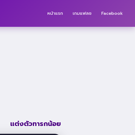
หน้าแรก
เกมแฟลช
Facebook
แต่งตัวทารกน้อย