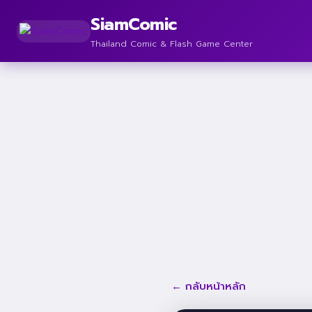
SiamComic
Thailand Comic & Flash Game Center
← กลับหน้าหลัก