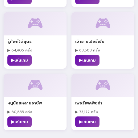
🎮
🎮
รู้ศัพท์ได้สูตร
เจ้าชายเปอร์เซีย
▶ 64,405 ครั้ง
▶ 63,503 ครั้ง
▶
▶
เล่นเกม
เล่นเกม
🎮
🎮
หนูน้อยหลายอาชีพ
เพอร์เฟคพิซซ่า
▶ 60,855 ครั้ง
▶ 73,177 ครั้ง
▶
▶
เล่นเกม
เล่นเกม