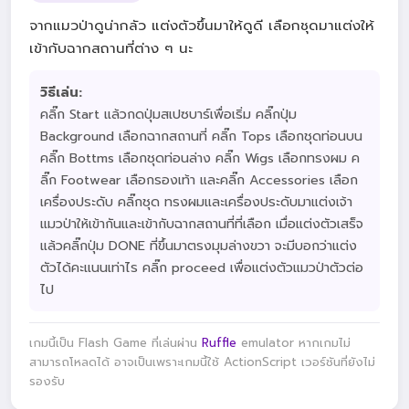
จากแมวป่าดูน่ากลัว แต่งตัวขึ้นมาให้ดูดี เลือกชุดมาแต่งให้
เข้ากับฉากสถานที่ต่าง ๆ นะ
วิธีเล่น:
คลิ๊ก Start แล้วกดปุ่มสเปซบาร์เพื่อเริ่ม คลิ๊กปุ่ม
Background เลือกฉากสถานที่ คลิ๊ก Tops เลือกชุดท่อนบน
คลิ๊ก Bottms เลือกชุดท่อนล่าง คลิ๊ก Wigs เลือกทรงผม ค
ลิ๊ก Footwear เลือกรองเท้า และคลิ๊ก Accessories เลือก
เครื่องประดับ คลิ๊กชุด ทรงผมและเครื่องประดับมาแต่งเจ้า
แมวป่าให้เข้ากันและเข้ากับฉากสถานที่ที่เลือก เมื่อแต่งตัวเสร็จ
แล้วคลิ๊กปุ่ม DONE ที่ขึ้นมาตรงมุมล่างขวา จะมีบอกว่าแต่ง
ตัวได้คะแนนเท่าไร คลิ๊ก proceed เพื่อแต่งตัวแมวป่าตัวต่อ
ไป
เกมนี้เป็น Flash Game ที่เล่นผ่าน
Ruffle
emulator หากเกมไม่
สามารถโหลดได้ อาจเป็นเพราะเกมนี้ใช้ ActionScript เวอร์ชันที่ยังไม่
รองรับ