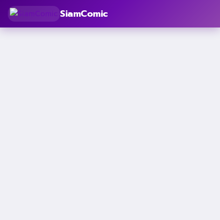
SiamComic