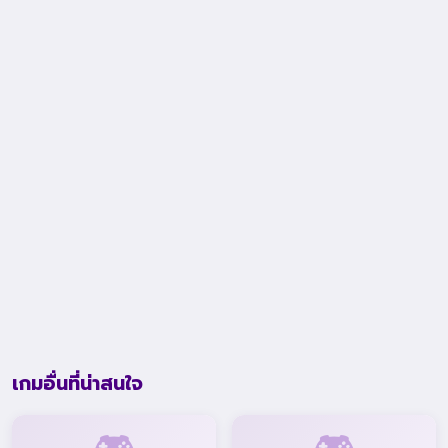
เกมอื่นที่น่าสนใจ