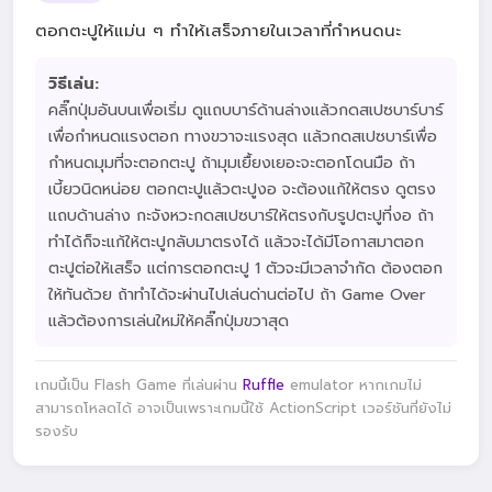
ตอกตะปูให้แม่น ๆ ทำให้เสร็จภายในเวลาที่กำหนดนะ
วิธีเล่น:
คลิ๊กปุ่มอันบนเพื่อเริ่ม ดูแถบบาร์ด้านล่างแล้วกดสเปซบาร์บาร์
เพื่อกำหนดแรงตอก ทางขวาจะแรงสุด แล้วกดสเปซบาร์เพื่อ
กำหนดมุมที่จะตอกตะปู ถ้ามุมเยื้ยงเยอะจะตอกโดนมือ ถ้า
เบี้ยวนิดหน่อย ตอกตะปูแล้วตะปูงอ จะต้องแก้ให้ตรง ดูตรง
แถบด้านล่าง กะจังหวะกดสเปซบาร์ให้ตรงกับรูปตะปูที่งอ ถ้า
ทำได้ก็จะแก้ให้ตะปูกลับมาตรงได้ แล้วจะได้มีโอกาสมาตอก
ตะปูต่อให้เสร็จ แต่การตอกตะปู 1 ตัวจะมีเวลาจำกัด ต้องตอก
ให้ทันด้วย ถ้าทำได้จะผ่านไปเล่นด่านต่อไป ถ้า Game Over
แล้วต้องการเล่นใหม่ให้คลิ๊กปุ่มขวาสุด
เกมนี้เป็น Flash Game ที่เล่นผ่าน
Ruffle
emulator หากเกมไม่
สามารถโหลดได้ อาจเป็นเพราะเกมนี้ใช้ ActionScript เวอร์ชันที่ยังไม่
รองรับ