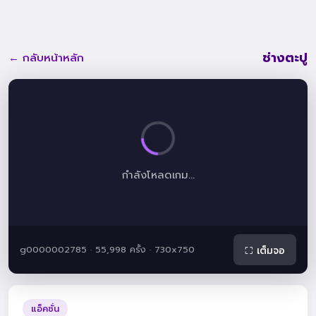
ช่างตะปู
← กลับหน้าหลัก
กำลังโหลดเกม...
g0000002785 · 55,998 ครั้ง · 730x750
⛶ เต็มจอ
แอ็คชั่น