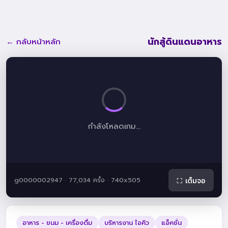
นักสู้ดินแดนอาหาร
← กลับหน้าหลัก
กำลังโหลดเกม...
g0000002947 · 77,034 ครั้ง · 740x505
⛶ เต็มจอ
อาหาร - ขนม - เครื่องดื่ม
บริหารงาน ไอคิว
แอ็คชั่น