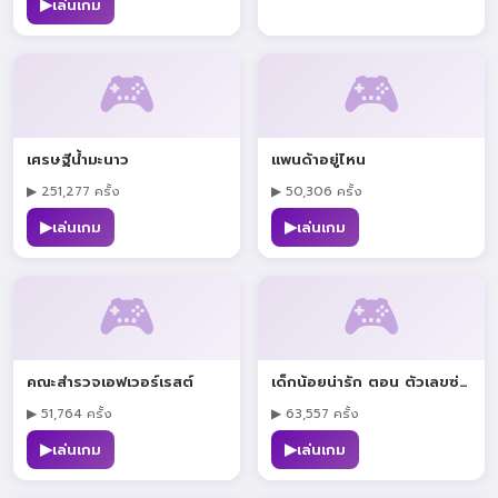
▶
เล่นเกม
🎮
🎮
เศรษฐีน้ำมะนาว
แพนด้าอยู่ไหน
▶ 251,277 ครั้ง
▶ 50,306 ครั้ง
▶
▶
เล่นเกม
เล่นเกม
🎮
🎮
คณะสำรวจเอฟเวอร์เรสต์
เด็กน้อยน่ารัก ตอน ตัวเลขซ่อนแอบ
▶ 51,764 ครั้ง
▶ 63,557 ครั้ง
▶
▶
เล่นเกม
เล่นเกม