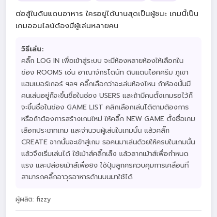
ต่อสู้ในดินแดนอาหาร ใครอยู่ได้นานสุดเป็นผู้ชนะ เกมนี้เป็น
เกมออนไลน์ต้องมีผู้เล่นหลายคน
วิธีเล่น:
คลิ๊ก LOG IN เพื่อเข้าสู่ระบบ จะมีห้องหลายห้องให้เลือกใน
ช่อง ROOMS เช่น อาณาจักรโดนัท ดินแดนไอศครีม ภูเขา
แฮมเบอร์เกอร์ ฯลฯ คลิ๊กเลือกว่าจะเล่นห้องไหน ถ้าห้องนั้นมี
คนเล่นอยู่ก็จะขึ้นชื่อในช่อง USERS และถ้ามีคนตั้งเกมรอไว้ก็
จะขึ้นชื่อในช่อง GAME LIST คลิกเลือกเล่นได้ตามต้องการ
หรือถ้าต้องการสร้างเกมใหม่ ให้คลิ๊ก NEW GAME ตั้งชื่อเกม
เลือกประเภทเกม และจำนวนผู้เล่นในเกมนั้น แล้วคลิ๊ก
CREATE จากนั้นจะเข้าสู่เกม รอคนมาเล่นด้วยให้ครบในเกมนั้น
แล้วจึงเริ่มเล่นได้ ใช้เม้าส์คลิ๊กเล็ง แล้วลากเม้าส์เพื่อกำหนด
แรง และปล่อยเม้าส์เพื่อยิง ใช้ปุ่มลูกศรควบคุมการเคลื่อนที่
สามารถคลิ๊กอาวุธอาหารด้านบนมาใช้ได้
ผู้ผลิต: fizzy