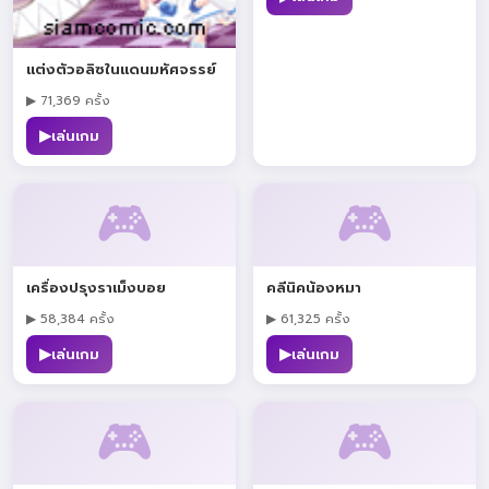
แต่งตัวอลิซในแดนมหัศจรรย์
▶ 71,369 ครั้ง
▶
เล่นเกม
🎮
🎮
เครื่องปรุงราเม็งบอย
คลีนิคน้องหมา
▶ 58,384 ครั้ง
▶ 61,325 ครั้ง
▶
▶
เล่นเกม
เล่นเกม
🎮
🎮