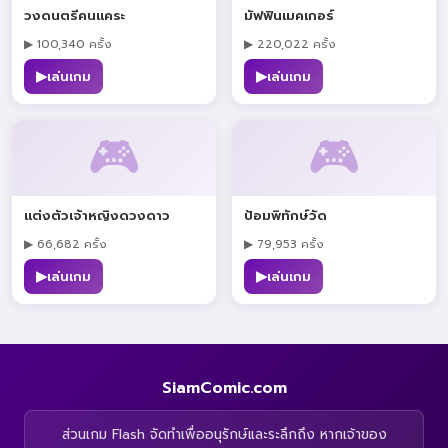
วงดนตรีคนแคระ
มัฟฟินเมคเกอร์
▶ 100,340 ครั้ง
▶ 220,022 ครั้ง
▶
▶
เล่นเกม
เล่นเกม
🎮
🎮
แต่งตัวเจ้าหญิงดวงดาว
ป้อมพิทักษ์วัด
▶ 66,682 ครั้ง
▶ 79,953 ครั้ง
▶
▶
เล่นเกม
เล่นเกม
SiamComic.com
ส่วนเกม Flash จัดทำเพื่ออนุรักษ์และระลึกถึง หากเจ้าของ