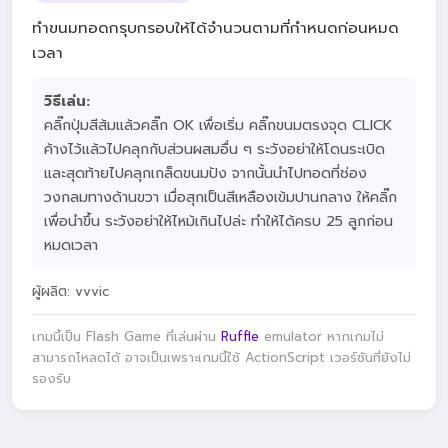
ทำขนมทอดกรุบกรอบให้ได้จำนวนตามที่กำหนดก่อนหมด
เวลา
วิธีเล่น:
คลิ๊กปุ่มสีส้มแล้วคลิ๊ก OK เพื่อเริ่ม คลิ๊กขนมตรงจุด CLICK
ค้างไว้แล้วไปคลุกกับส่วนผสมอื่น ๆ ระวังอย่าให้โดนระเบิด
และสุดท้ายไปคลุกเกล็ดขนมปัง จากนั้นนำไปทอดที่ช่อง
วงกลมทางด้านขวา เมื่อสุกเป็นสีเหลืองเข้มปานกลาง ให้คลิ๊ก
เพื่อนำขึ้น ระวังอย่าให้ไหม้เกินไปล่ะ ทำให้ได้ครบ 25 ลูกก่อน
หมดเวลา
ผู้ผลิต: vvvic
เกมนี้เป็น Flash Game ที่เล่นผ่าน
Ruffle
emulator หากเกมไม่
สามารถโหลดได้ อาจเป็นเพราะเกมนี้ใช้ ActionScript เวอร์ชันที่ยังไม่
รองรับ