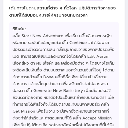
เดินทางไปตามสถานที่ต่าง ๆ ทั่วโลก ปฏิบัติภารกิจหาของ
ตามที่ได้รับมอบหมายให้ครบก่อนหมดเวลา
วิธีเล่น:
คลิ๊ก Start New Adventure เพื่อเริ่ม คลิ๊กเลือกเพศหญิง
หรือชาย รอบันทึกข้อมูลแล้วคลิ๊ก Continue จะได้รับพาส
ปอร์ตประจำตัวในการเล่น คลิ๊กมุมล่างขวาของพาสปอร์ตเพื่อ
เปิด สามารถเปลี่ยนแปลงหน้าตาได้โดยคลิ๊ก Edit Avatar
เลือกสีผิว ตา ผม เสื้อผ้า และเครื่องมือต่าง ๆ โดยบางไอเท็ม
จะต้องเสียเงินซื้อ ด้านบนขวาจะบอกจำนวนเงินที่มีอยู่ ได้ตาม
ต้องการแล้วคลิ๊ก Done คลิ๊กที่ชื่อเพื่อเปลี่ยนเป็นชื่อตาม
ต้องการ แล้วคลิ๊กมุมล่างขวาเพื่อพลิกหน้าต่อไปของพาส
ปอร์ต คลิ๊ก Generate New Backstory เพื่อเลือกประวัติ
ส่วนตัวที่ต้องการ หน้าต่อไปจะเป็นหน้าสำหรับประทบตรา เมื่อ
ทำภารกิจได้สำเร็จก็จะได้รับตราประทับบนพาสปอร์ต คลิ๊ก
Get Mission เพื่อรับงาน จะมีแฟกซ์จดหมายแจ้งภารกิจที่
ต้องทำให้สำเร็จและค่าตอบแทนที่ได้ คลิ๊ก Accept Mission
เพื่อเริ่มปฏิบัติภารกิจ รอโหลดสักพักเพื่อไปยังสถานที่ที่ได้รับ