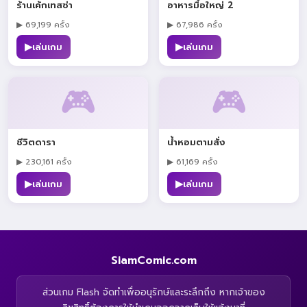
ร้านเค้กเทสซ่า
อาหารมื้อใหญ่ 2
▶ 69,199 ครั้ง
▶ 67,986 ครั้ง
▶
▶
เล่นเกม
เล่นเกม
🎮
🎮
ชีวิตดารา
น้ำหอมตามสั่ง
▶ 230,161 ครั้ง
▶ 61,169 ครั้ง
▶
▶
เล่นเกม
เล่นเกม
SiamComic.com
ส่วนเกม Flash จัดทำเพื่ออนุรักษ์และระลึกถึง หากเจ้าของ