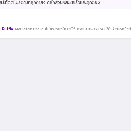
หมีเท็ดดี้แบร์ตามที่ลูกค้าสั่ง คลิ๊กส่วนผสมให้เร็วและถูกต้อง
าน
Ruffle
emulator หากเกมไม่สามารถโหลดได้ อาจเป็นเพราะเกมนี้ใช้ ActionScript