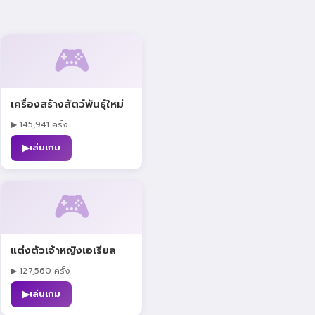
🎮
เครื่องสร้างสัตว์พันธุ์ใหม่
▶ 145,941 ครั้ง
▶
เล่นเกม
🎮
แต่งตัวเจ้าหญิงเอเรียล
▶ 127,560 ครั้ง
▶
เล่นเกม