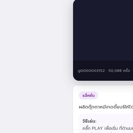
g0000003152 · 50,088 ครั้ง 
แอ็คชั่น
ผลิตตุ๊กตาหมีเทดดี้แบร์ให้
วิธีเล่น:
คลิ๊ก PLAY เพื่อเริ่ม ที่ด