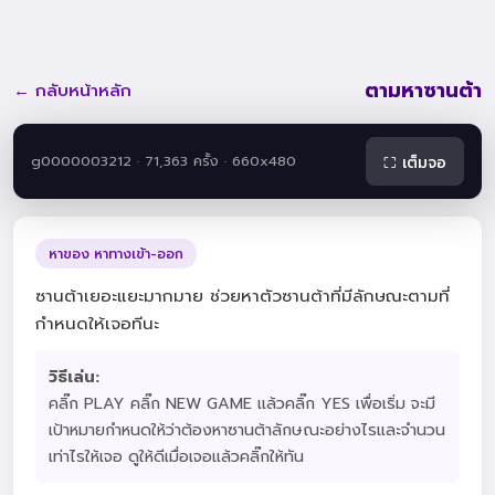
ตามหาซานต้า
← กลับหน้าหลัก
g0000003212 · 71,363 ครั้ง · 660x480
⛶ เต็มจอ
หาของ หาทางเข้า-ออก
ซานต้าเยอะแยะมากมาย ช่วยหาตัวซานต้าที่มีลักษณะตามที่
กำหนดให้เจอทีนะ
วิธีเล่น:
คลิ๊ก PLAY คลิ๊ก NEW GAME แล้วคลิ๊ก YES เพื่อเริ่ม จะมี
เป้าหมายกำหนดให้ว่าต้องหาซานต้าลักษณะอย่างไรและจำนวน
เท่าไรให้เจอ ดูให้ดีเมื่อเจอแล้วคลิ๊กให้ทัน