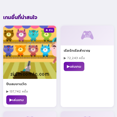
เกมอื่นที่น่าสนใจ
🎮
🔥 ฮิต
เรือรักเรือสำราญ
▶ 72,243 ครั้ง
▶
เล่นเกม
ปืนลมงานวัด
▶ 137,742 ครั้ง
▶
เล่นเกม