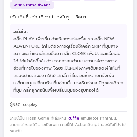
หาของ หาทางเข้า-ออก
เติมเต็มชิ้นส่วนที่หายไปลงในรูปปริศนา
วิธีเล่น:
คลิ๊ก PLAY เพื่อเริ่ม สำหรับการเล่นครั้งแรก คลิ๊ก NEW
ADVENTURE ถ้าไม่ต้องการดูเรื่องให้คลิ๊ก SKIP ที่มุมล่าง
ขวา จะมีคำแนะนำเกมขึ้นมา คลิ๊ก CLOSE เพื่อปิดและเริ่มเล่น
ได้ ใช้เม้าส์คลิ๊กชิ้นส่วนจากกรอบด้านบนขวามาจัดวางตรง
ส่วนที่หายไปของภาพ โดยจะมีแผนผังภาพเต็มแสดงให้เห็นที่
กรอบด้านล่างขวา ใช้เม้าส์คลิ๊กที่ชิ้นส่วนซ้ำหลายครั้งเพื่อ
เปลี่ยนหมุนเปลี่ยนด้านชิ้นส่วนนั้น บางชิ้นส่วนจะมีลูกศรเล็ก ๆ
ที่มุม คลิ๊กลูกศรนั้นเพื่อเปลี่ยนมุมของรูปทรงได้
ผู้ผลิต: cccplay
เกมนี้เป็น Flash Game ที่เล่นผ่าน
Ruffle
emulator หากเกมไม่
สามารถโหลดได้ อาจเป็นเพราะเกมนี้ใช้ ActionScript เวอร์ชันที่ยังไม่
รองรับ