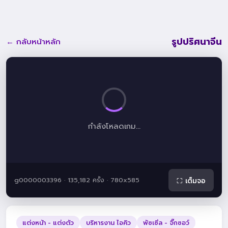
รูปปริศนาจีน
← กลับหน้าหลัก
กำลังโหลดเกม...
g0000003396 · 135,182 ครั้ง · 780x585
⛶ เต็มจอ
แต่งหน้า - แต่งตัว
บริหารงาน ไอคิว
พัซเซิ่ล - จิ๊กซอว์