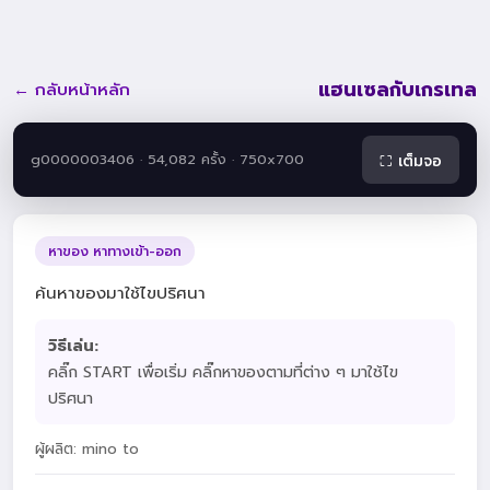
แฮนเซลกับเกรเทล
← กลับหน้าหลัก
g0000003406 · 54,082 ครั้ง · 750x700
⛶ เต็มจอ
หาของ หาทางเข้า-ออก
ค้นหาของมาใช้ไขปริศนา
วิธีเล่น:
คลิ๊ก START เพื่อเริ่ม คลิ๊กหาของตามที่ต่าง ๆ มาใช้ไข
ปริศนา
ผู้ผลิต: mino to