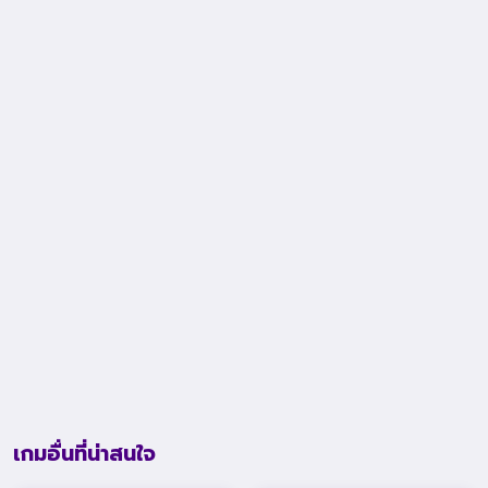
เกมอื่นที่น่าสนใจ