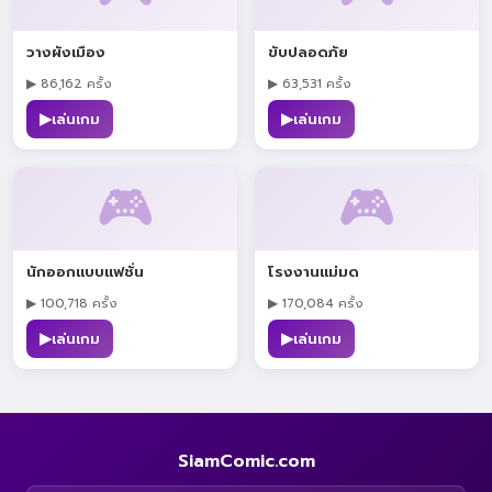
วางผังเมือง
ขับปลอดภัย
▶ 86,162 ครั้ง
▶ 63,531 ครั้ง
▶
▶
เล่นเกม
เล่นเกม
🎮
🎮
นักออกแบบแฟชั่น
โรงงานแม่มด
▶ 100,718 ครั้ง
▶ 170,084 ครั้ง
▶
▶
เล่นเกม
เล่นเกม
SiamComic.com