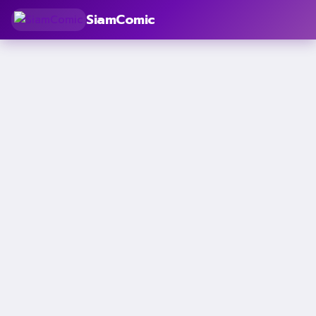
SiamComic