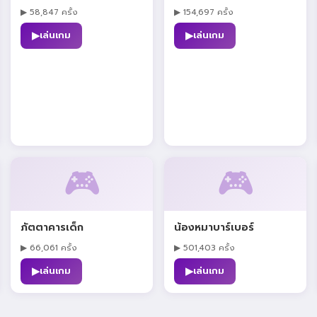
▶ 58,847 ครั้ง
▶ 154,697 ครั้ง
▶
▶
เล่นเกม
เล่นเกม
🎮
🎮
ภัตตาคารเด็ก
น้องหมาบาร์เบอร์
▶ 66,061 ครั้ง
▶ 501,403 ครั้ง
▶
▶
เล่นเกม
เล่นเกม