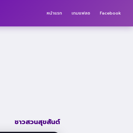
หน้าแรก
เกมแฟลช
Facebook
ชาวสวนสุขสันต์