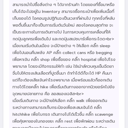
สามารถนำไปซื้อสิ่งต่าง ๆ ได้จากร้านค้า โดยของที่ซื้อมาหรือ
เก็บได้จะไปอยู่ใน Inventory สามารถซื้อกระเป๋าเพื่อเพิ่มเนื้อที่
เก็บของได้ ไอคอนรูปปฏิทินจะเป็นเวลาที่ผ่านไป ทุกครั้งที่หลับ
พอตื่นขึ้นมาก็จะเป็นการเริ่มต้นวันใหม่ สองไอคอนสุดท้าย จะ
เป็นระยะทางในการเดินทางไป ในการควบคุมการเคลื่อนที่ให้
กดปุ่มลูกศรเพื่อเดินไป และกดปุ่มสเปซบาร์เพื่อกระโดด<br>
เมื่อเกมเริ่มต้นในเมือง จะมีป้ายต่าง ๆ ให้เลือก คลิ๊ก sleep
เพื่อไปนอนคืนพลัง AP คลิ๊ก collect cans หรือ begging
เพื่อหาเงิน คลิ๊ก shop เพื่อซื้อของ คลิ๊ก hospital เพื่อไปโรง
พยาบาล โดยจะมีกิจกรรมให้ทำ เช่น ใช้เม้าส์ควบคุมเข็มฉีดยา
จิ้มไปให้ตรงเส้นเลือดที่ปูดขึ้นมา ถ้าทำได้ดีก็จะได้ HP คืนมา
แต่ก็จะต้องเสียเงินค่าโรงพยาบาล เมื่อพร้อมแล้วก็ออกเดิน
ทางได้โดยคลิ๊ก hike เพื่อเริ่มเดินทางออกจากนิวยอร์คไปยัง
จุดหมายปลายทาง คือ ลอสแองเจลิส<br>
เมื่อเริ่มเดินทาง จะมีป้ายให้เลือก คลิ๊ก walk เพื่อออกเดิน
ระหว่างทางสามารถเก็บกระป๋องเพื่อสะสมเงินได้ คลิ๊ก
hitchhike เพื่อโบกรถ เดินทางไปได้เร็วขึ้น คลิ๊ก scavenge
เพื่อคุ้ยหาของในกองขยะ คลิ๊ก rest เพื่อพักผ่อน ระหว่างเดิน