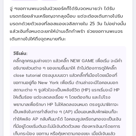
จู่ ๆขอทานพเนจรในนิวยอร์คก็ได้รับจดหมายว่า ได้รับ
มรดกร้อยล้านเหรียญจากลุงบ็อบ แต่จะต้องเดินทางไปรับ
มรดกด้วยตัวเองที่ลอสแองเจลิสภายใน 25 วัน ไม่อย่างนั้น
แล้วเงินทั้งหมดจะยกให้บ้านเด็กกำพร้า ช่วยขอทานพเนจร
เดินทางไปให้ถึงจุดหมายทีนะ
วิธีเล่น:
คลิ๊กลูกศรมุมล่างขวา แล้วคลิ๊ก NEW GAME เพื่อเริ่ม จะมีคำ
อธิบายส่วนต่าง ๆ ของเกมขึ้นมาให้ ถ้าไม่ต้องการดูให้คลิ๊ก
close tutorial ตรงมุมบนขวา แล้วคลิ๊กที่เมืองโดยเมืองที่
ขอทานอยู่คือ New York เพื่อเริ่ม ด้านล่างจะมีไอคอนบอก
สถานะต่าง ๆ รูปหัวใจจะเป็นพลังชีวิต (HP) แรกเริ่มจะมี HP
ให้เต็มร้อย แต่จะลดลงเรื่อย ๆ โดยต้องกิน และไปโรง
พยาบาลเพื่อรักษา HP ไม่ให้ลดลงจนหมด ตรงรูปนาฬิกาจะ
เป็นพลังในการทำสิ่งต่าง ๆ (AP) เมื่อนอนหลับพักผ่อนก็จะ
ทำให้พลัง AP กลับคืนมาได้ ไอคอนรูปเหรียญทองจะเป็นเงิน
ที่มีอยู่โดยเริ่มต้นจะไม่มีเงินติดตัวเลย ต้องหาเงินมาโดยการ
เก็บกระป๋อง ขอทาน หรือคุ้ยหาตามกองขยะ เมื่อมีเงินแล้ว