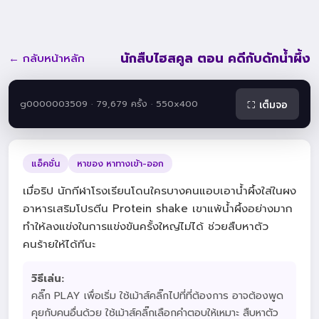
นักสืบไฮสคูล ตอน คดีกับดักน้ำผึ้ง
← กลับหน้าหลัก
g0000003509 · 79,679 ครั้ง · 550x400
⛶ เต็มจอ
แอ็คชั่น
หาของ หาทางเข้า-ออก
เมื่อริป นักกีฬาโรงเรียนโดนใครบางคนแอบเอาน้ำผึ้งใส่ในผง
อาหารเสริมโปรตีน Protein shake เขาแพ้น้ำผึ้งอย่างมาก
ทำให้ลงแข่งในการแข่งขันครั้งใหญ่ไม่ได้ ช่วยสืบหาตัว
คนร้ายให้ได้ทีนะ
วิธีเล่น:
คลิ๊ก PLAY เพื่อเริ่ม ใช้เม้าส์คลิ๊กไปที่ที่ต้องการ อาจต้องพูด
คุยกับคนอื่นด้วย ใช้เม้าส์คลิ๊กเลือกคำตอบให้เหมาะ สืบหาตัว