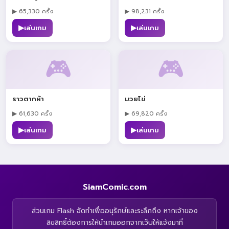
▶ 65,330 ครั้ง
▶ 98,231 ครั้ง
▶
▶
เล่นเกม
เล่นเกม
🎮
🎮
ราวตากผ้า
มวยไข่
▶ 61,630 ครั้ง
▶ 69,820 ครั้ง
▶
▶
เล่นเกม
เล่นเกม
SiamComic.com
ส่วนเกม Flash จัดทำเพื่ออนุรักษ์และระลึกถึง หากเจ้าของ
ลิขสิทธิ์ต้องการให้นำเกมออกจากเว็บให้แจ้งมาที่